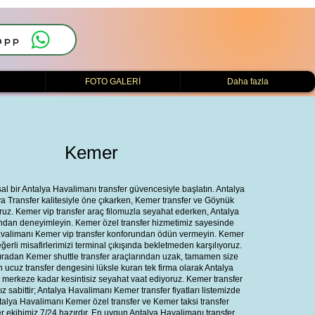
app
i
FOTO GALERİ
Daha fazla
Kemer
 bir Antalya Havalimanı transfer güvencesiyle başlatın. Antalya
 Transfer kalitesiyle öne çıkarken, Kemer transfer ve Göynük
ruz. Kemer vip transfer araç filomuzla seyahat ederken, Antalya
akından deneyimleyin. Kemer özel transfer hizmetimiz sayesinde
Havalimanı Kemer vip transfer konforundan ödün vermeyin. Kemer
erli misafirlerimizi terminal çıkışında bekletmeden karşılıyoruz.
sıradan Kemer shuttle transfer araçlarından uzak, tamamen size
n ucuz transfer dengesini lüksle kuran tek firma olarak Antalya
 merkeze kadar kesintisiz seyahat vaat ediyoruz. Kemer transfer
mız sabittir; Antalya Havalimanı Kemer transfer fiyatları listemizde
ntalya Havalimanı Kemer özel transfer ve Kemer taksi transfer
er ekibimiz 7/24 hazırdır. En uygun Antalya Havalimanı transfer