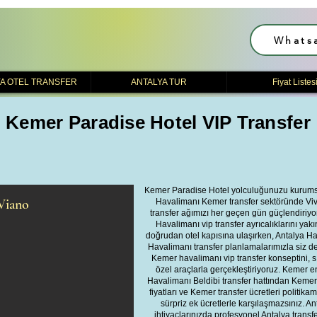
Whats
A OTEL TRANSFER
ANTALYA TUR
Fiyat Listes
Kemer Paradise Hotel VIP Transfer
Kemer Paradise Hotel yolculuğunuzu kurumsal
Viano
Havalimanı Kemer transfer sektöründe Viva
transfer ağımızı her geçen gün güçlendiriyo
Havalimanı vip transfer ayrıcalıklarını y
doğrudan otel kapısına ulaşırken, Antalya 
Havalimanı transfer planlamalarımızla siz değ
Kemer havalimanı vip transfer konseptini, 
özel araçlarla gerçekleştiriyoruz. Kemer e
Havalimanı Beldibi transfer hattından Kemer
fiyatları ve Kemer transfer ücretleri politika
sürpriz ek ücretlerle karşılaşmazsınız. A
ihtiyaçlarınızda profesyonel Antalya transf