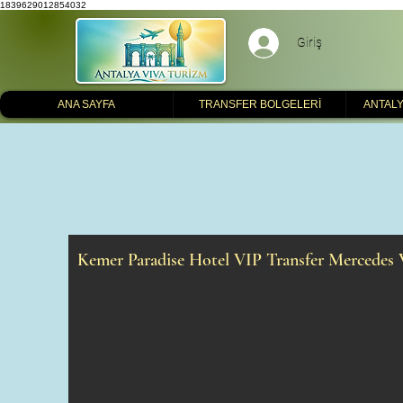
1839629012854032
Giriş
ANA SAYFA
TRANSFER BOLGELERİ
ANTALY
Kemer Paradise Hotel VIP Transfer Mercedes 