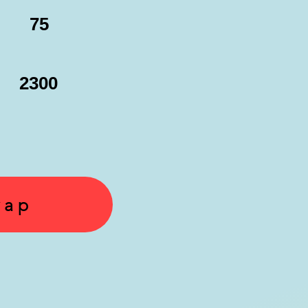
75
2300
yap