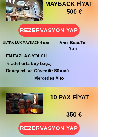
MAYBACK FİYAT
500 €
REZERVASYON YAP
Araç Başı/Tek
ULTRA LÜX MAYBACK 6 pax
Yön
EN FAZLA 6 YOLCU
6 adet orta boy bagaj
Deneyimli ve Güvenilir Sürücü
Mercedes Vito
10 PAX FİYAT
350 €
REZERVASYON YAP