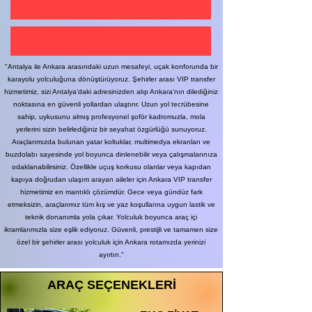
"Antalya ile Ankara arasındaki uzun mesafeyi, uçak konforunda bir
karayolu yolculuğuna dönüştürüyoruz. Şehirler arası VIP transfer
hizmetimiz, sizi Antalya'daki adresinizden alıp Ankara'nın dilediğiniz
noktasına en güvenli yollardan ulaştırır. Uzun yol tecrübesine
sahip, uykusunu almış profesyonel şoför kadromuzla, mola
yerlerini sizin belirlediğiniz bir seyahat özgürlüğü sunuyoruz.
Araçlarımızda bulunan yatar koltuklar, multimedya ekranları ve
buzdolabı sayesinde yol boyunca dinlenebilir veya çalışmalarınıza
odaklanabilirsiniz. Özellikle uçuş korkusu olanlar veya kapıdan
kapıya doğrudan ulaşım arayan aileler için Ankara VIP transfer
hizmetimiz en mantıklı çözümdür. Gece veya gündüz fark
etmeksizin, araçlarımız tüm kış ve yaz koşullarına uygun lastik ve
teknik donanımla yola çıkar. Yolculuk boyunca araç içi
ikramlarımızla size eşlik ediyoruz. Güvenli, prestijli ve tamamen size
özel bir şehirler arası yolculuk için Ankara rotamızda yerinizi
ayırtın."
ARAÇ SEÇENEKLERİ