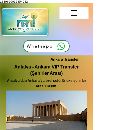
1839629012854032
Whatsapp
Ankara Transfer
Antalya - Ankara VIP Transfer
(Şehirler Arası)
Antalya'dan Ankara'ya özel şoförlü lüks şehirler
arası ulaşım.