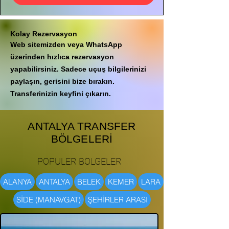
Kolay Rezervasyon
Web sitemizden veya WhatsApp
üzerinden hızlıca rezervasyon
yapabilirsiniz. Sadece uçuş bilgilerinizi
paylaşın, gerisini bize bırakın.
Transferinizin keyfini çıkarın.
ANTALYA TRANSFER
BÖLGELERİ
POPULER BOLGELER
ALANYA
ANTALYA
BELEK
KEMER
LARA
SİDE (MANAVGAT)
ŞEHİRLER ARASI