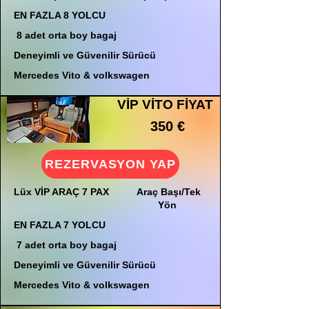
EN FAZLA 8 YOLCU
8 adet orta boy bagaj
Deneyimli ve Güvenilir Sürücü
Mercedes Vito & volkswagen
VİP VİTO FİYAT
350 €
REZERVASYON YAP
Lüx VİP ARAÇ 7 PAX
Araç Başı/Tek
Yön
EN FAZLA 7 YOLCU
7 adet orta boy bagaj
Deneyimli ve Güvenilir Sürücü
Mercedes Vito & volkswagen