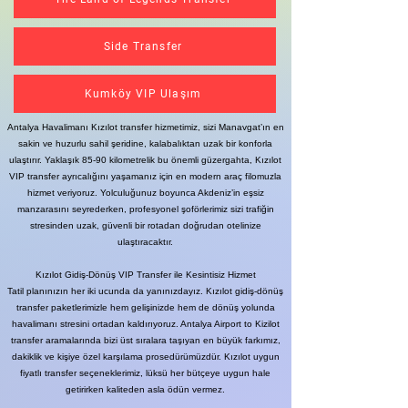
Side Transfer
Kumköy VIP Ulaşım
Antalya Havalimanı Kızılot transfer hizmetimiz, sizi Manavgat’ın en
sakin ve huzurlu sahil şeridine, kalabalıktan uzak bir konforla
ulaştırır. Yaklaşık 85-90 kilometrelik bu önemli güzergahta, Kızılot
VIP transfer ayrıcalığını yaşamanız için en modern araç filomuzla
hizmet veriyoruz. Yolculuğunuz boyunca Akdeniz’in eşsiz
manzarasını seyrederken, profesyonel şoförlerimiz sizi trafiğin
stresinden uzak, güvenli bir rotadan doğrudan otelinize
ulaştıracaktır.
Kızılot Gidiş-Dönüş VIP Transfer ile Kesintisiz Hizmet
Tatil planınızın her iki ucunda da yanınızdayız. Kızılot gidiş-dönüş
transfer paketlerimizle hem gelişinizde hem de dönüş yolunda
havalimanı stresini ortadan kaldırıyoruz. Antalya Airport to Kizilot
transfer aramalarında bizi üst sıralara taşıyan en büyük farkımız,
dakiklik ve kişiye özel karşılama prosedürümüzdür. Kızılot uygun
fiyatlı transfer seçeneklerimiz, lüksü her bütçeye uygun hale
getirirken kaliteden asla ödün vermez.