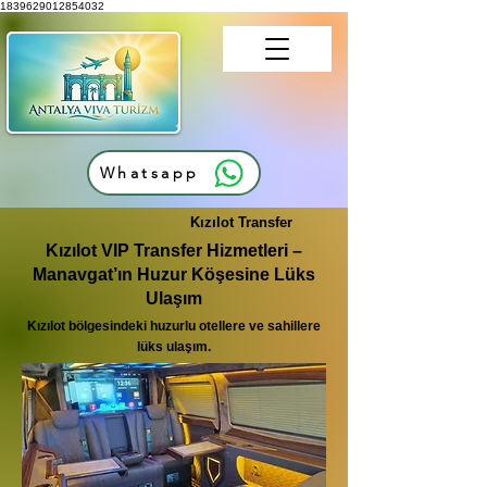
1839629012854032
Whatsapp
Kızılot Transfer
Kızılot VIP Transfer Hizmetleri –
Manavgat’ın Huzur Köşesine Lüks
Ulaşım
Kızılot bölgesindeki huzurlu otellere ve sahillere
lüks ulaşım.