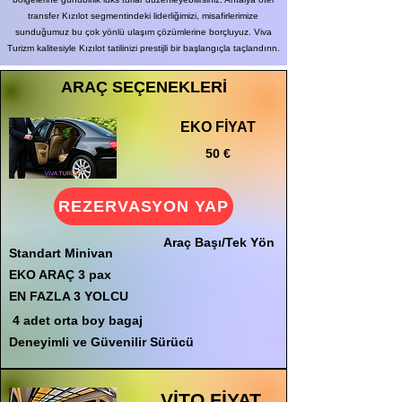
transfer Kızılot segmentindeki liderliğimizi, misafirlerimize
sunduğumuz bu çok yönlü ulaşım çözümlerine borçluyuz. Viva
Turizm kalitesiyle Kızılot tatilinizi prestijli bir başlangıçla taçlandırın.
ARAÇ SEÇENEKLERİ
EKO FİYAT
50 €
REZERVASYON YAP
Araç Başı/Tek Yön
Standart Minivan
EKO ARAÇ 3 pax
EN FAZLA 3 YOLCU
4 adet orta boy bagaj
Deneyimli ve Güvenilir Sürücü
VİTO FİYAT