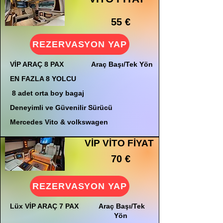
55 €
REZERVASYON YAP
VİP ARAÇ 8 PAX
Araç Başı/Tek Yön
EN FAZLA 8 YOLCU
8 adet orta boy bagaj
Deneyimli ve Güvenilir Sürücü
Mercedes Vito & volkswagen
VİP VİTO FİYAT
70 €
REZERVASYON YAP
Lüx VİP ARAÇ 7 PAX
Araç Başı/Tek
Yön