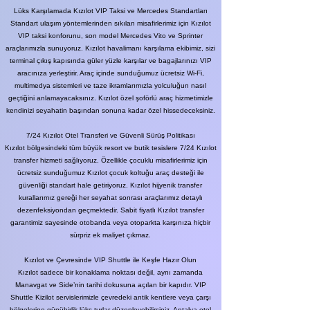
Lüks Karşılamada Kızılot VIP Taksi ve Mercedes Standartları
Standart ulaşım yöntemlerinden sıkılan misafirlerimiz için Kızılot
VIP taksi konforunu, son model Mercedes Vito ve Sprinter
araçlarımızla sunuyoruz. Kızılot havalimanı karşılama ekibimiz, sizi
terminal çıkış kapısında güler yüzle karşılar ve bagajlarınızı VIP
aracınıza yerleştirir. Araç içinde sunduğumuz ücretsiz Wi-Fi,
multimedya sistemleri ve taze ikramlarımızla yolculuğun nasıl
geçtiğini anlamayacaksınız. Kızılot özel şoförlü araç hizmetimizle
kendinizi seyahatin başından sonuna kadar özel hissedeceksiniz.
7/24 Kızılot Otel Transferi ve Güvenli Sürüş Politikası
Kızılot bölgesindeki tüm büyük resort ve butik tesislere 7/24 Kızılot
transfer hizmeti sağlıyoruz. Özellikle çocuklu misafirlerimiz için
ücretsiz sunduğumuz Kızılot çocuk koltuğu araç desteği ile
güvenliği standart hale getiriyoruz. Kızılot hijyenik transfer
kurallarımız gereği her seyahat sonrası araçlarımız detaylı
dezenfeksiyondan geçmektedir. Sabit fiyatlı Kızılot transfer
garantimiz sayesinde otobanda veya otoparkta karşınıza hiçbir
sürpriz ek maliyet çıkmaz.
Kızılot ve Çevresinde VIP Shuttle ile Keşfe Hazır Olun
Kızılot sadece bir konaklama noktası değil, aynı zamanda
Manavgat ve Side’nin tarihi dokusuna açılan bir kapıdır. VIP
Shuttle Kizilot servislerimizle çevredeki antik kentlere veya çarşı
bölgelerine günübirlik lüks turlar düzenleyebilirsiniz. Antalya otel