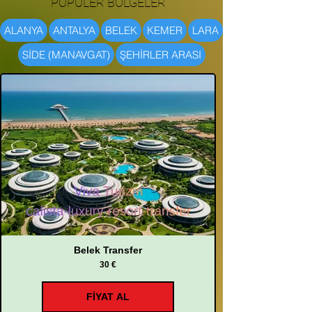
POPULER BOLGELER
ALANYA
ANTALYA
BELEK
KEMER
LARA
SİDE (MANAVGAT)
ŞEHİRLER ARASI
Belek Transfer
30 €
FİYAT AL