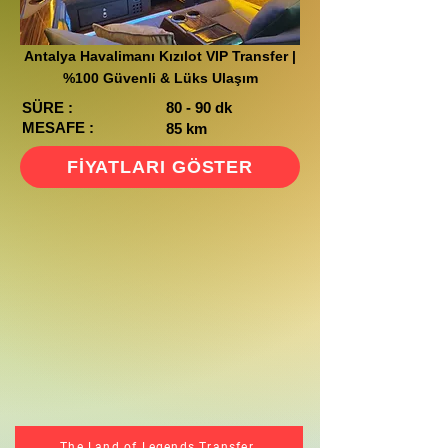
Antalya Havalimanı Kızılot VIP Transfer |
%100 Güvenli & Lüks Ulaşım
SÜRE :
80 - 90 dk
MESAFE :
85 km
FİYATLARI GÖSTER
The Land of Legends Transfer