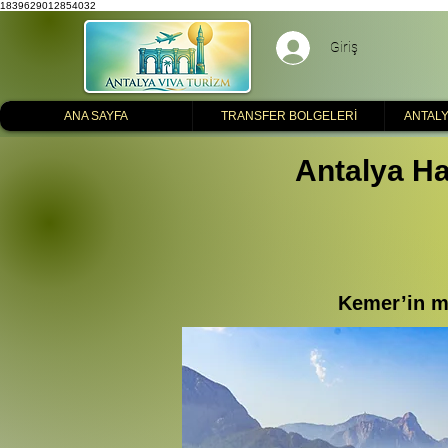
1839629012854032
Giriş
ANA SAYFA
TRANSFER BOLGELERİ
ANTALY
Antalya Ha
Kemer’in me