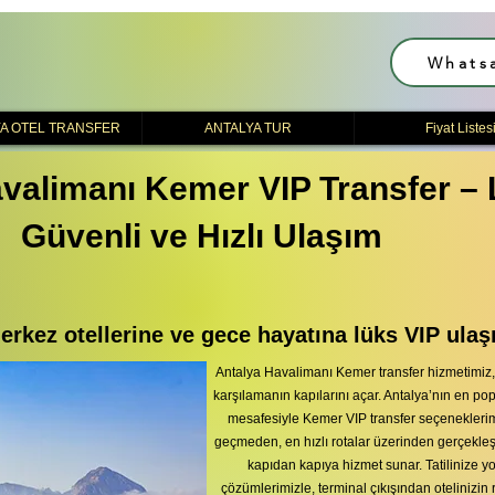
Whats
A OTEL TRANSFER
ANTALYA TUR
Fiyat Listes
valimanı Kemer VIP Transfer – 
Güvenli ve Hızlı Ulaşım
rkez otellerine ve gece hayatına lüks VIP ulaş
Antalya Havalimanı Kemer transfer hizmetimiz, tat
karşılamanın kapılarını açar. Antalya’nın en pop
mesafesiyle Kemer VIP transfer seçenekleri
geçmeden, en hızlı rotalar üzerinden gerçekleşt
kapıdan kapıya hizmet sunar. Tatilinize 
çözümlerimizle, terminal çıkışından otelinizin