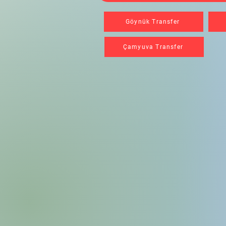
Göynük Transfer
Çamyuva Transfer