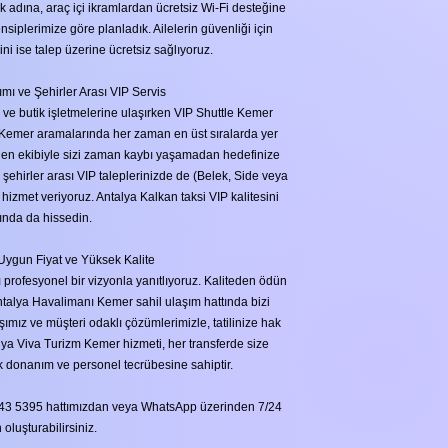
ak adına, araç içi ikramlardan ücretsiz Wi-Fi desteğine
iplerimize göre planladık. Ailelerin güvenliği için
i ise talep üzerine ücretsiz sağlıyoruz.
ı ve Şehirler Arası VIP Servis
 ve butik işletmelerine ulaşırken VIP Shuttle Kemer
er Kemer aramalarında her zaman en üst sıralarda yer
ilen ekibiyle sizi zaman kaybı yaşamadan hedefinize
 şehirler arası VIP taleplerinizde de (Belek, Side veya
 hizmet veriyoruz. Antalya Kalkan taksi VIP kalitesini
ında da hissedin.
Uygun Fiyat ve Yüksek Kalite
 profesyonel bir vizyonla yanıtlıyoruz. Kaliteden ödün
talya Havalimanı Kemer sahil ulaşım hattında bizi
şımız ve müşteri odaklı çözümlerimizle, tatilinize hak
alya Viva Turizm Kemer hizmeti, her transferde size
ik donanım ve personel tecrübesine sahiptir.
 743 5395 hattımızdan veya WhatsApp üzerinden 7/24
oluşturabilirsiniz.