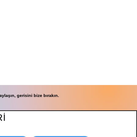
laşın, gerisini bize bırakın.
İ