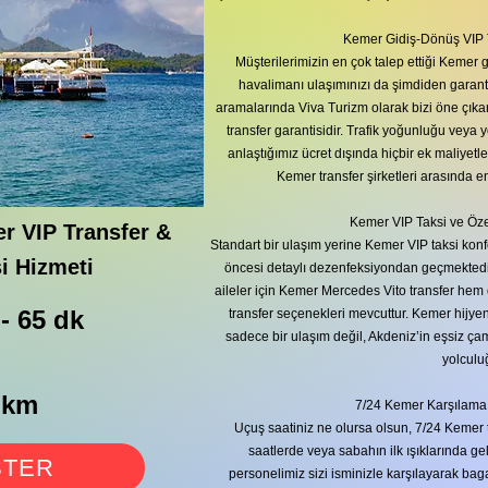
Kemer Gidiş-Dönüş VIP Tr
Müşterilerimizin en çok talep ettiği Kemer gi
havalimanı ulaşımınızı da şimdiden garanti 
aramalarında Viva Turizm olarak bizi öne çıka
transfer garantisidir. Trafik yoğunluğu veya 
anlaştığımız ücret dışında hiçbir ek maliyetle
Kemer transfer şirketleri arasında en
Kemer VIP Taksi ve Öze
r VIP Transfer &
Standart bir ulaşım yerine Kemer VIP taksi konf
i Hizmeti
öncesi detaylı dezenfeksiyondan geçmektedir
aileler için Kemer Mercedes Vito transfer hem
 - 65 dk
transfer seçenekleri mevcuttur. Kemer hijyen
sadece bir ulaşım değil, Akdeniz’in eşsiz çam
yolculu
 km
7/24 Kemer Karşılama
Uçuş saatiniz ne olursa olsun, 7/24 Kemer t
saatlerde veya sabahın ilk ışıklarında g
STER
personelimiz sizi isminizle karşılayarak bag