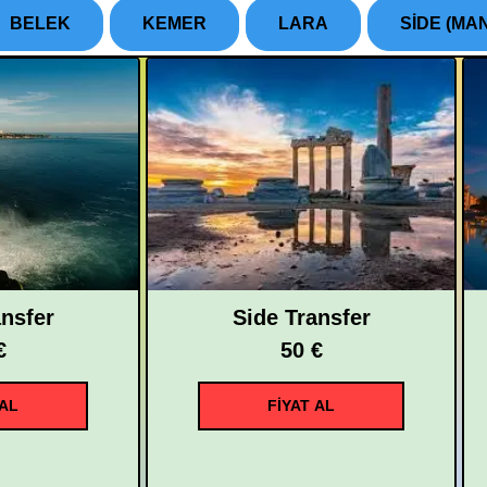
BELEK
KEMER
LARA
SİDE (MA
ansfer
Side Transfer
€
50 €
 AL
FİYAT AL