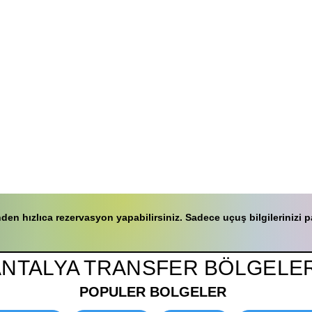
 hızlıca rezervasyon yapabilirsiniz. Sadece uçuş bilgilerinizi pay
ANTALYA TRANSFER BÖLGELER
POPULER BOLGELER