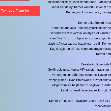
misafirlerimizin yüksek standartlarını karşılam
kadar her detayı Kemer konforlu seyahat prens
Tekirova Transfer
Kemer çocuk koltuğu araç desteğin
Kemer Lüks Resort Ulaşım
Kemer’in dünyaca ünlü beş yıldızlı otellerine
servisimizle fark yaratın. Antalya otel transf
alan Viva Turizm, bölgeyi avucunun içi gibi b
ulaştırır. Ayrıca sadece havalimanı değil, Kemer
Kaş geçişleri gibi) lüks segment araçlarımızla
Kemer hatt
Rekabetin Zirvesinde 
Sektördeki ucuz Kemer VIP transfer arayışlarını
vermeden sunduğumuz rekabetçi fiyatlar, An
vazgeçilmez kılıyor. Profesyonel hizmet anlayı
ettiğiniz lüksle başlamanızı sağlıyoruz. Ant
kendinizi özel hissettirecek tüm tekn
Kemer VIP ulaşım ihtiyaçlarınız için +90 543
rezervasyon 