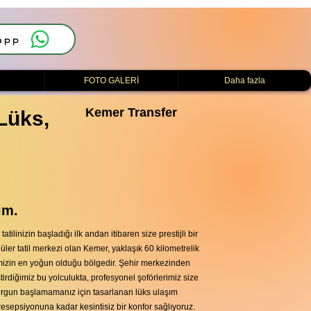
app
i
FOTO GALERİ
Daha fazla
Kemer Transfer
Lüks,
ım.
ilinizin başladığı ilk andan itibaren size prestijli bir
üler tatil merkezi olan Kemer, yaklaşık 60 kilometrelik
mizin en yoğun olduğu bölgedir. Şehir merkezinden
irdiğimiz bu yolculukta, profesyonel şoförlerimiz size
yorgun başlamamanız için tasarlanan lüks ulaşım
 resepsiyonuna kadar kesintisiz bir konfor sağlıyoruz.