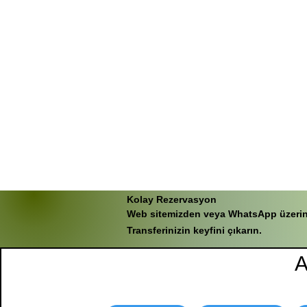
Kolay Rezervasyon
Web sitemizden veya WhatsApp üzerinden
Transferinizin keyfini çıkarın.