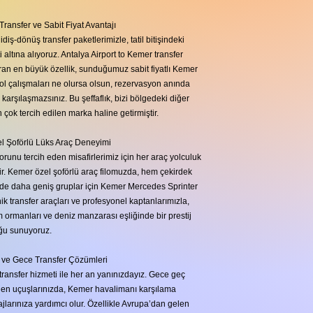
ansfer ve Sabit Fiyat Avantajı
diş-dönüş transfer paketlerimizle, tatil bitişindeki
altına alıyoruz. Antalya Airport to Kemer transfer
ran en büyük özellik, sunduğumuz sabit fiyatlı Kemer
yol çalışmaları ne olursa olsun, rezervasyon anında
 karşılaşmazsınız. Bu şeffaflık, bizi bölgedeki diğer
 çok tercih edilen marka haline getirmiştir.
l Şoförlü Lüks Araç Deneyimi
orunu tercih eden misafirlerimiz için her araç yolculuk
. Kemer özel şoförlü araç filomuzda, hem çekirdek
 de daha geniş gruplar için Kemer Mercedes Sprinter
ik transfer araçları ve profesyonel kaptanlarımızla,
 ormanları ve deniz manzarası eşliğinde bir prestij
ğu sunuyoruz.
 ve Gece Transfer Çözümleri
ransfer hizmeti ile her an yanınızdayız. Gece geç
elen uçuşlarınızda, Kemer havalimanı karşılama
ajlarınıza yardımcı olur. Özellikle Avrupa’dan gelen