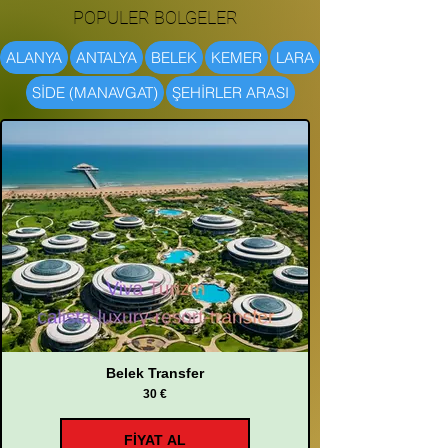
POPULER BOLGELER
ALANYA
ANTALYA
BELEK
KEMER
LARA
SİDE (MANAVGAT)
ŞEHİRLER ARASI
Belek Transfer
30 €
FİYAT AL