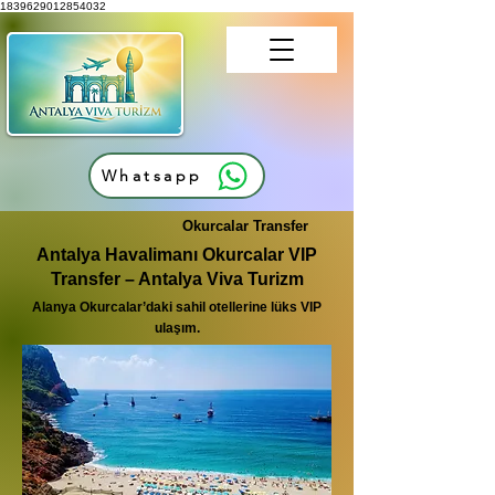
1839629012854032
Whatsapp
Okurcalar Transfer
Antalya Havalimanı Okurcalar VIP
Transfer – Antalya Viva Turizm
Alanya Okurcalar’daki sahil otellerine lüks VIP
ulaşım.