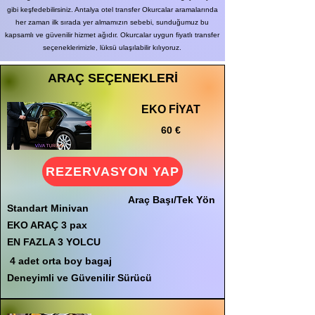
gibi keşfedebilirsiniz. Antalya otel transfer Okurcalar aramalarında
her zaman ilk sırada yer almamızın sebebi, sunduğumuz bu
kapsamlı ve güvenilir hizmet ağıdır. Okurcalar uygun fiyatlı transfer
seçeneklerimizle, lüksü ulaşılabilir kılıyoruz.
ARAÇ SEÇENEKLERİ
EKO FİYAT
60 €
REZERVASYON YAP
Araç Başı/Tek Yön
Standart Minivan
EKO ARAÇ 3 pax
EN FAZLA 3 YOLCU
4 adet orta boy bagaj
Deneyimli ve Güvenilir Sürücü