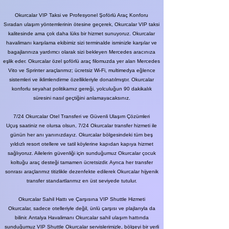
Okurcalar VIP Taksi ve Profesyonel Şoförlü Araç Konforu
Sıradan ulaşım yöntemlerinin ötesine geçerek, Okurcalar VIP taksi
kalitesinde ama çok daha lüks bir hizmet sunuyoruz. Okurcalar
havalimanı karşılama ekibimiz sizi terminalde isminizle karşılar ve
bagajlarınıza yardımcı olarak sizi bekleyen Mercedes aracınıza
eşlik eder. Okurcalar özel şoförlü araç filomuzda yer alan Mercedes
Vito ve Sprinter araçlarımız; ücretsiz Wi-Fi, multimedya eğlence
sistemleri ve iklimlendirme özellikleriyle donatılmıştır. Okurcalar
konforlu seyahat politikamız gereği, yolculuğun 90 dakikalık
süresini nasıl geçtiğini anlamayacaksınız.
7/24 Okurcalar Otel Transferi ve Güvenli Ulaşım Çözümleri
Uçuş saatiniz ne olursa olsun, 7/24 Okurcalar transfer hizmeti ile
günün her anı yanınızdayız. Okurcalar bölgesindeki tüm beş
yıldızlı resort otellere ve tatil köylerine kapıdan kapıya hizmet
sağlıyoruz. Ailelerin güvenliği için sunduğumuz Okurcalar çocuk
koltuğu araç desteği tamamen ücretsizdir. Ayrıca her transfer
sonrası araçlarımız titizlikle dezenfekte edilerek Okurcalar hijyenik
transfer standartlarımız en üst seviyede tutulur.
Okurcalar Sahil Hattı ve Çarşısına VIP Shuttle Hizmeti
Okurcalar, sadece otelleriyle değil, ünlü çarşısı ve plajlarıyla da
bilinir. Antalya Havalimanı Okurcalar sahil ulaşım hattında
sunduğumuz VIP Shuttle Okurcalar servislerimizle, bölgeyi bir yerli