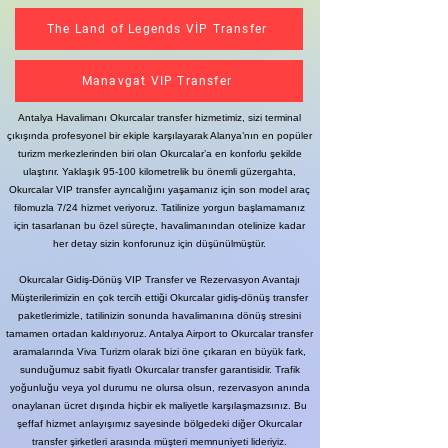
The Land of Legends VİP Transfer
Manavgat VIP Transfer
Antalya Havalimanı Okurcalar transfer hizmetimiz, sizi terminal
çıkışında profesyonel bir ekiple karşılayarak Alanya’nın en popüler
turizm merkezlerinden biri olan Okurcalar’a en konforlu şekilde
ulaştırır. Yaklaşık 95-100 kilometrelik bu önemli güzergahta,
Okurcalar VIP transfer ayrıcalığını yaşamanız için son model araç
filomuzla 7/24 hizmet veriyoruz. Tatilinize yorgun başlamamanız
için tasarlanan bu özel süreçte, havalimanından otelinize kadar
her detay sizin konforunuz için düşünülmüştür.
Okurcalar Gidiş-Dönüş VIP Transfer ve Rezervasyon Avantajı
Müşterilerimizin en çok tercih ettiği Okurcalar gidiş-dönüş transfer
paketlerimizle, tatilinizin sonunda havalimanına dönüş stresini
tamamen ortadan kaldırıyoruz. Antalya Airport to Okurcalar transfer
aramalarında Viva Turizm olarak bizi öne çıkaran en büyük fark,
sunduğumuz sabit fiyatlı Okurcalar transfer garantisidir. Trafik
yoğunluğu veya yol durumu ne olursa olsun, rezervasyon anında
onaylanan ücret dışında hiçbir ek maliyetle karşılaşmazsınız. Bu
şeffaf hizmet anlayışımız sayesinde bölgedeki diğer Okurcalar
transfer şirketleri arasında müşteri memnuniyeti lideriyiz.