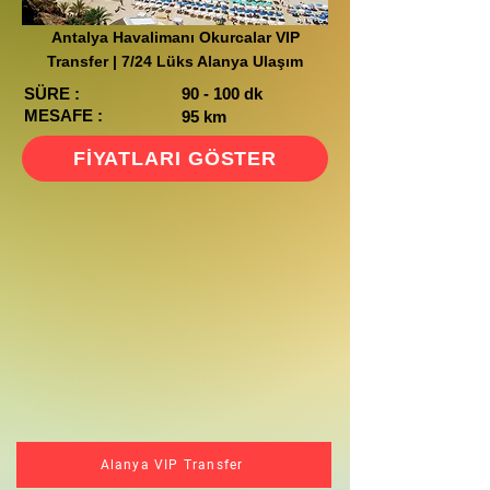
Antalya Havalimanı Okurcalar VIP
Transfer | 7/24 Lüks Alanya Ulaşım
SÜRE :
90 - 100 dk
MESAFE :
95 km
FİYATLARI GÖSTER
Alanya VIP Transfer