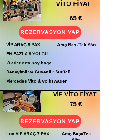
VİTO FİYAT
65 €
REZERVASYON YAP
VİP ARAÇ 8 PAX
Araç Başı/Tek Yön
EN FAZLA 8 YOLCU
8 adet orta boy bagaj
Deneyimli ve Güvenilir Sürücü
Mercedes Vito & volkswagen
VİP VİTO FİYAT
75 €
REZERVASYON YAP
Lüx VİP ARAÇ 7 PAX
Araç Başı/Tek
Yön