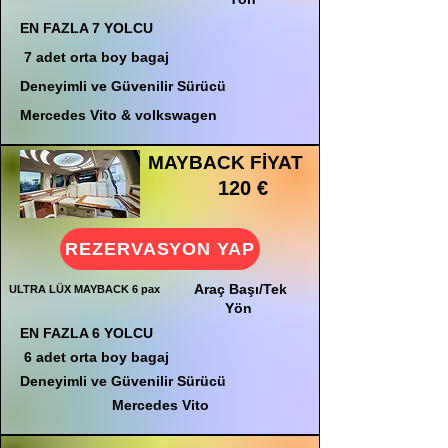
EN FAZLA 7 YOLCU
7 adet orta boy bagaj
Deneyimli ve Güvenilir Sürücü
Mercedes Vito & volkswagen
MAYBACK FİYAT
120 €
REZERVASYON YAP
Araç Başı/Tek
ULTRA LÜX MAYBACK 6 pax
Yön
EN FAZLA 6 YOLCU
6 adet orta boy bagaj
Deneyimli ve Güvenilir Sürücü
Mercedes Vito