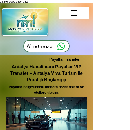
1839629012854032
Whatsapp
Payallar Transfer
Antalya Havalimanı Payallar VIP
Transfer – Antalya Viva Turizm ile
Prestijli Başlangıç
Payallar bölgesindeki modern rezidanslara ve
otellere ulaşım.