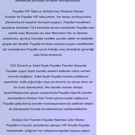
ikramlarıyla yolculuğu bir keyfe dönüştürüyoruz.
Payallar VIP Taksi ve Şoförlü Araç Kiralama Hizmeti
Sıradan bir Payallar VIP taksi yerine, her detayı profesyonelce
planlanmış bir seyahat deneyimi yaşayın. Payallar havalimanı
karşılama servisimiz 7/24 kesintisiz devam etmektedir. Payallar özel
şoförlü araç filomuzda yer alan Mercedes Vito ve Sprinter
araçlarımız, geniş iç hacmiyle özellikle çocuklu aileler ve kalabalık
gruplar için idealdir. Payallar konforlu seyahat arayan misafirlerimiz
için sunduğumuz Payallar çocuk koltuğu araç desteği ile güvenliği
asla ihmal etmiyoruz.
7/24 Güvenli ve Sabit Fiyatlı Payallar Transfer Garantisi
Payallar uygun fiyatlı transfer ararken kaliteden ödün vermek
zorunda değilsiniz. Sabit fiyatlı Payallar transfer politikamız
sayesinde, trafik yoğunluğu veya yol durumu ne olursa olsun ek
bir ücret ödemezsiniz. Her transfer sonrası detaylı
dezenfeksiyondan geçen araçlarımızla Payallar hijyenik transfer
standartlarını Antalya Viva Turizm güvencesiyle sağlıyoruz.
Payallar gidiş-dönüş transfer rezervasyonlarınızla tatilinizin bitişini
de planlayarak huzurla konaklamanıza odaklanabilirsiniz.
Antalya Otel Transfer Payallar Hattında Lider Hizmet
Payallar'ın huzurlu atmosferine yakışan VIP Shuttle Payallar
hizmetimizle, bölgenin her noktasına kapıdan kapıya ulaşım