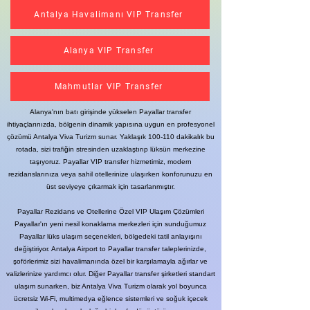
Antalya Havalimanı VIP Transfer
Alanya VIP Transfer
Mahmutlar VIP Transfer
Alanya'nın batı girişinde yükselen Payallar transfer
ihtiyaçlarınızda, bölgenin dinamik yapısına uygun en profesyonel
çözümü Antalya Viva Turizm sunar. Yaklaşık 100-110 dakikalık bu
rotada, sizi trafiğin stresinden uzaklaştırıp lüksün merkezine
taşıyoruz. Payallar VIP transfer hizmetimiz, modern
rezidanslarınıza veya sahil otellerinize ulaşırken konforunuzu en
üst seviyeye çıkarmak için tasarlanmıştır.
Payallar Rezidans ve Otellerine Özel VIP Ulaşım Çözümleri
Payallar'ın yeni nesil konaklama merkezleri için sunduğumuz
Payallar lüks ulaşım seçenekleri, bölgedeki tatil anlayışını
değiştiriyor. Antalya Airport to Payallar transfer taleplerinizde,
şoförlerimiz sizi havalimanında özel bir karşılamayla ağırlar ve
valizlerinize yardımcı olur. Diğer Payallar transfer şirketleri standart
ulaşım sunarken, biz Antalya Viva Turizm olarak yol boyunca
ücretsiz Wi-Fi, multimedya eğlence sistemleri ve soğuk içecek