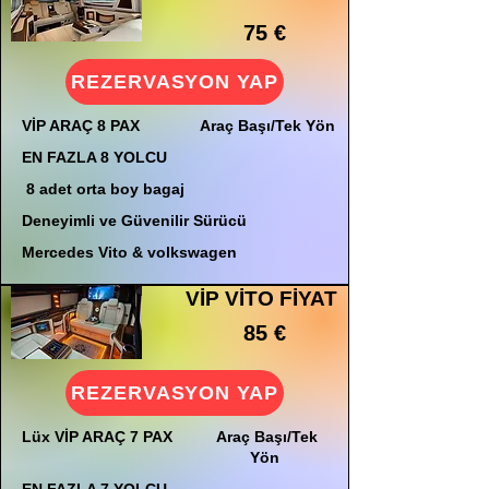
75 €
REZERVASYON YAP
VİP ARAÇ 8 PAX
Araç Başı/Tek Yön
EN FAZLA 8 YOLCU
8 adet orta boy bagaj
Deneyimli ve Güvenilir Sürücü
Mercedes Vito & volkswagen
VİP VİTO FİYAT
85 €
REZERVASYON YAP
Lüx VİP ARAÇ 7 PAX
Araç Başı/Tek
Yön