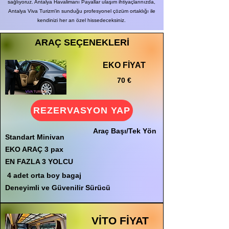
sağlıyoruz. Antalya Havalimanı Payallar ulaşım ihtiyaçlarınızda,
Antalya Viva Turizm'in sunduğu profesyonel çözüm ortaklığı ile
kendinizi her an özel hissedeceksiniz.
ARAÇ SEÇENEKLERİ
EKO FİYAT
70 €
REZERVASYON YAP
Araç Başı/Tek Yön
Standart Minivan
EKO ARAÇ 3 pax
EN FAZLA 3 YOLCU
4 adet orta boy bagaj
Deneyimli ve Güvenilir Sürücü
VİTO FİYAT