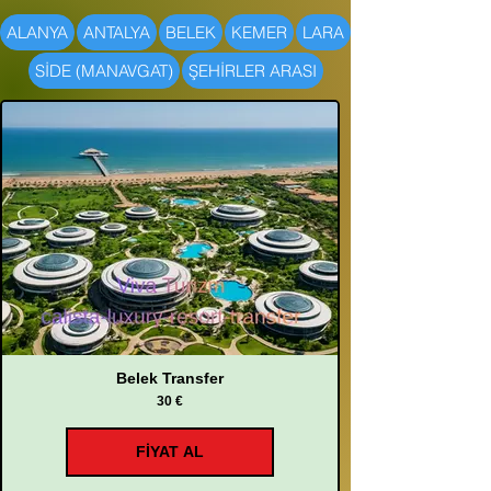
ALANYA
ANTALYA
BELEK
KEMER
LARA
SİDE (MANAVGAT)
ŞEHİRLER ARASI
Belek Transfer
30 €
FİYAT AL