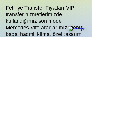
Fethiye Transfer Fiyatları VIP
transfer hizmetlerimizde
kullandığımız son model
Mercedes Vito araçlarımız, geniş
bagaj hacmi, klima, özel tasarım
deri koltuklar ve multimedya
sistemi ile donatılmıştır. Ailenizle
yapacağınız güvenli yolculuklar
için talebiniz doğrultusunda
araçlarımıza ücretsiz bebek
koltuğu veya çocuk yükselticisi
yerleştirilmektedir. Rezervasyon
esnasında bu durumu belirtmeniz
yeterlidir.
Fethiye Transfer Fiyatları transfer
rezervasyonunda uçuş rötarı
durumunda ne oluyor ve ödemeyi
nasıl yapabilirim?