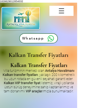
1839629012854032
Whatsapp
Kalkan Transfer Fiyatları
Kalkan Transfer Fiyatları
Villa turizminin merkezi olan
Antalya Havalimanı
Kalkan transfer fiyatları
, yaklaşık 200 kilometrelik
bu uzun rotada en güvenli seyahati garanti eder.
Kalkan VIP transfer fiyat
listemiz, virajlı yollarda
üstün sürüş deneyimine sahip kaptanlarımız ve
tam donanımlı
VIP araçlar
ımızla sunulmaktadır.