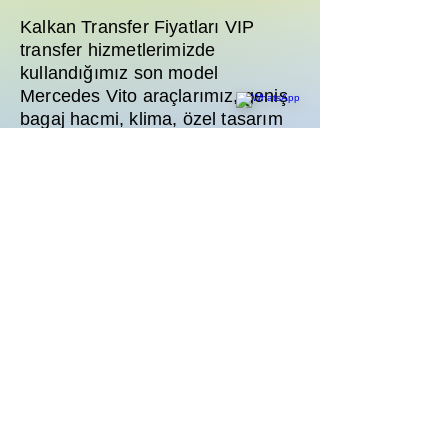
Kalkan Transfer Fiyatları VIP
transfer hizmetlerimizde
kullandığımız son model
Mercedes Vito araçlarımız, geniş
bagaj hacmi, klima, özel tasarım
deri koltuklar ve multimedya
sistemi ile donatılmıştır. Ailenizle
yapacağınız güvenli yolculuklar
için talebiniz doğrultusunda
araçlarımıza ücretsiz bebek
koltuğu veya çocuk yükselticisi
yerleştirilmektedir. Rezervasyon
esnasında bu durumu belirtmeniz
yeterlidir.
Kalkan Transfer Fiyatları transfer
rezervasyonunda uçuş rötarı
durumunda ne oluyor ve ödemeyi
nasıl yapabilirim?