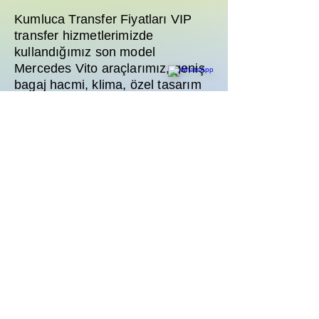
Kumluca Transfer Fiyatları VIP
transfer hizmetlerimizde
kullandığımız son model
Mercedes Vito araçlarımız, geniş
bagaj hacmi, klima, özel tasarım
deri koltuklar ve multimedya
sistemi ile donatılmıştır. Ailenizle
yapacağınız güvenli yolculuklar
için talebiniz doğrultusunda
araçlarımıza ücretsiz bebek
koltuğu veya çocuk yükselticisi
yerleştirilmektedir. Rezervasyon
esnasında bu durumu belirtmeniz
yeterlidir.
Kumluca Transfer Fiyatları transfer
rezervasyonunda uçuş rötarı
durumunda ne oluyor ve ödemeyi
nasıl yapabilirim?