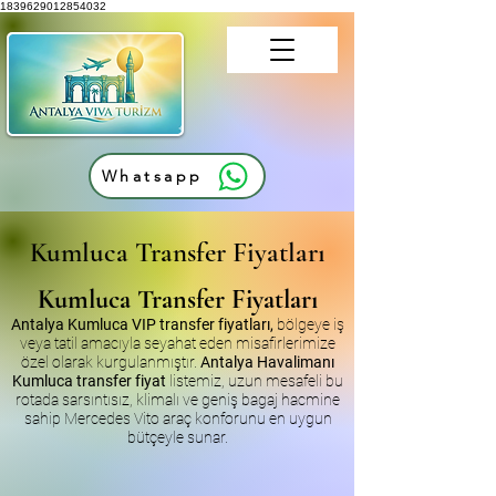
1839629012854032
Whatsapp
Kumluca Transfer Fiyatları
Kumluca Transfer Fiyatları
Antalya Kumluca VIP transfer fiyatları,
bölgeye iş
veya tatil amacıyla seyahat eden misafirlerimize
özel olarak kurgulanmıştır.
Antalya Havalimanı
Kumluca transfer fiyat
listemiz, uzun mesafeli bu
rotada sarsıntısız, klimalı ve geniş bagaj hacmine
sahip Mercedes Vito araç konforunu en uygun
bütçeyle sunar.