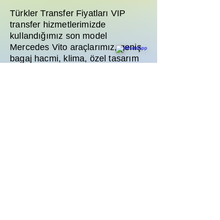
Türkler Transfer Fiyatları VIP
transfer hizmetlerimizde
kullandığımız son model
Mercedes Vito araçlarımız, geniş
bagaj hacmi, klima, özel tasarım
deri koltuklar ve multimedya
sistemi ile donatılmıştır. Ailenizle
yapacağınız güvenli yolculuklar
için talebiniz doğrultusunda
araçlarımıza ücretsiz bebek
koltuğu veya çocuk yükselticisi
yerleştirilmektedir. Rezervasyon
esnasında bu durumu belirtmeniz
yeterlidir.
Türkler Transfer Fiyatları transfer
rezervasyonunda uçuş rötarı
durumunda ne oluyor ve ödemeyi
nasıl yapabilirim?