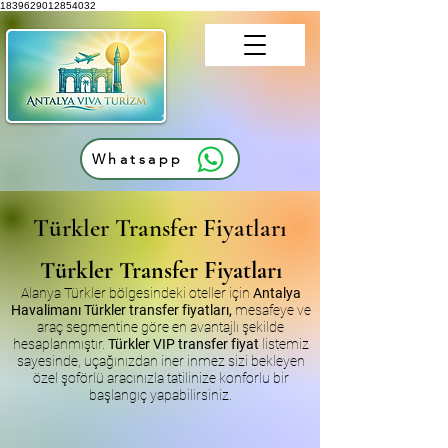
1839629012854032
Whatsapp
Türkler Transfer Fiyatları
Türkler Transfer Fiyatları
Alanya Türkler bölgesindeki oteller için
Antalya
Havalimanı Türkler transfer fiyatları,
mesafeye ve
araç segmentine göre en avantajlı şekilde
hesaplanmıştır.
Türkler VIP transfer fiyat
listemiz
sayesinde, uçağınızdan iner inmez sizi bekleyen
özel şoförlü aracınızla tatilinize konforlu bir
başlangıç yapabilirsiniz.