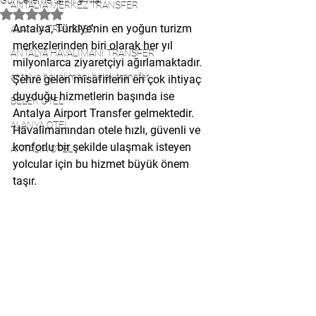
Güncelleme tarihi:
9 Mar
ANTALYA MERKEZ TRANSFER
5 üzerinden NaN yıldız
Antalya, Türkiye’nin en yoğun turizm 
ALANYA TRANSFER
merkezlerinden biri olarak her yıl 
ANTALYA HAVALİMANI TRANSFER
milyonlarca ziyaretçiyi ağırlamaktadır. 
antalya havalimanı belek transfer
Şehre gelen misafirlerin en çok ihtiyaç 
duyduğu hizmetlerin başında ise 
BELEK OTEL
Antalya Airport Transfer gelmektedir. 
ALANYA OTEL
Havalimanından otele hızlı, güvenli ve 
konforlu bir şekilde ulaşmak isteyen 
ANTALYA OTEL
yolcular için bu hizmet büyük önem 
taşır.