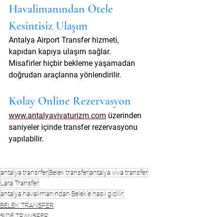
Havalimanından Otele 
Kesintisiz Ulaşım
Antalya Airport Transfer hizmeti, 
kapıdan kapıya ulaşım sağlar. 
Misafirler hiçbir bekleme yaşamadan 
doğrudan araçlarına yönlendirilir.
Kolay Online Rezervasyon
www.antalyavivaturizm.com
 üzerinden 
saniyeler içinde transfer rezervasyonu 
yapılabilir.
antalya transrfer
Belek transfer
antalya viva transfer
Lara Transfer
antalya havalimanından Belek'e nasıl gidilir
BELEK TRANSFER
SİDE TRANSFER