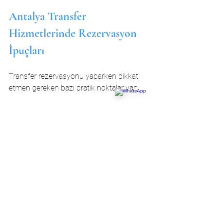
Antalya Transfer 
Hizmetlerinde Rezervasyon 
İpuçları
Transfer rezervasyonu yaparken dikkat 
etmen gereken bazı pratik noktalar var:
Erken rezervasyon yap:
 Özellikle 
yaz sezonunda ve tatil 
dönemlerinde araçlar hızla dolabilir.
Uçuş bilgilerini eksiksiz ver:
Gecikme veya erken varış 
durumlarında firma zamanında 
haberdar olur.
Özel taleplerini belirt:
 Bebek 
koltuğu, ekstra bagaj veya özel araç 
isteğin varsa önceden bildir.