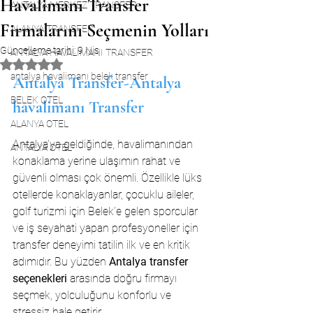
Havalimanı Transfer
ANTALYA MERKEZ TRANSFER
Firmalarını Seçmenin Yolları
ALANYA TRANSFER
Güncelleme tarihi:
9 Nis
ANTALYA HAVALİMANI TRANSFER
5 üzerinden NaN yıldız
antalya havalimanı belek transfer
Antalya Transfer-Antalya  
BELEK OTEL
havalimanı Transfer
ALANYA OTEL
Antalya’ya geldiğinde, havalimanından 
ANTALYA OTEL
konaklama yerine ulaşımın rahat ve 
güvenli olması çok önemli. Özellikle lüks 
otellerde konaklayanlar, çocuklu aileler, 
golf turizmi için Belek’e gelen sporcular 
ve iş seyahati yapan profesyoneller için 
transfer deneyimi tatilin ilk ve en kritik 
adımıdır. Bu yüzden 
Antalya transfer 
seçenekleri
 arasında doğru firmayı 
seçmek, yolculuğunu konforlu ve 
stressiz hale getirir.