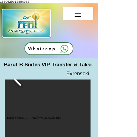
1839629012854032
Whatsapp
Barut B Suites VIP Transfer & Taksi
Evrenseki
Barut B Suites VIP Transfer ve Side Lüks Taksi