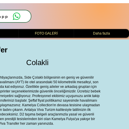
app
i
FOTO GALERİ
Daha fazla
fer
Colakli
htiyaçlarınızda, Side Çolaklı bölgesinin en geniş ve güvenilir
alimanı (AYT) ile otel arasındaki 50 kilometrelik mesafeyi, son
a kat ediyoruz. Özellikle geniş aileler ve arkadaş grupları için
printer seçeneklerimizde güvenlik önceliğimizdir. Ücretsiz bebek
emniyetini sağlıyoruz. Profesyonel ekibimiz uçuşunuzu anlık takip
ferinizi başlatır. Şeffaf fiyat politikamız sayesinde havalimanı
karşılaşmazsınız. Kamelya Collection'ın devasa tesisine ulaşmadan
tadını çıkarın. Antalya Viva Turizm kalitesiyle tatilinizin ilk
edeceksiniz. D2 taşıma belgeli araçlarımızla yasal ve güvenli
en prestijli tesislerinden biri olan Kamelya Fulya'ya yakışır bir
Viva Transfer her zaman yanınızda.