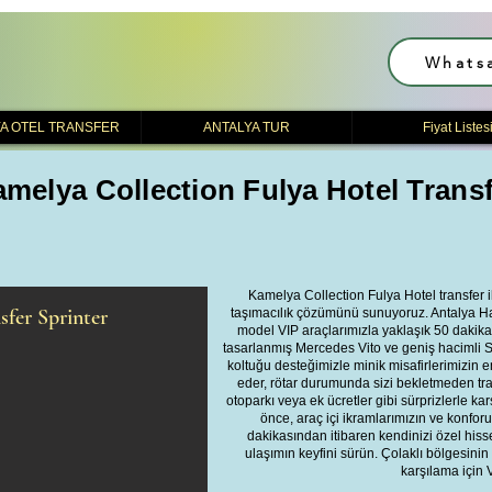
Whats
A OTEL TRANSFER
ANTALYA TUR
Fiyat Listes
melya Collection Fulya Hotel Trans
Kamelya Collection Fulya Hotel transfer i
fer Sprinter
taşımacılık çözümünü sunuyoruz. Antalya Hav
model VIP araçlarımızla yaklaşık 50 dakikad
tasarlanmış Mercedes Vito ve geniş hacimli S
koltuğu desteğimizle minik misafirlerimizin 
eder, rötar durumunda sizi bekletmeden trans
otoparkı veya ek ücretler gibi sürprizlerle 
önce, araç içi ikramlarımızın ve konforun 
dakikasından itibaren kendinizi özel hiss
ulaşımın keyfini sürün. Çolaklı bölgesinin 
karşılama için 