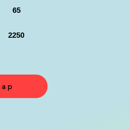
65
2250
yap