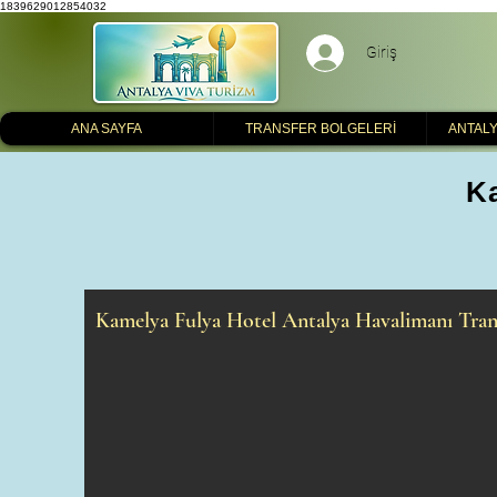
1839629012854032
Giriş
ANA SAYFA
TRANSFER BOLGELERİ
ANTALY
Ka
Kamelya Fulya Hotel Antalya Havalimanı Trans