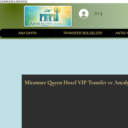
1839629012854032
Giriş
ANA SAYFA
TRANSFER BOLGELERİ
ANTALY
Miramare Queen Hotel VIP Transfer ve Antal