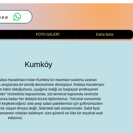
app
i
FOTO GALERİ
Daha fazla
Kumköy
Antalya Havalimanı’ndan Kumköy’ün masmavi sularına uzanan
s araçlarıyla bir prestij deneyimine dönüşüyor. Antalya havalimanı
n lideri olduğumuzu, uçağınız indiği an başlayan profesyonel
nsfer" hizmetimiz kapsamında, sizi terminal kapısında isminizle
arınıza kadar her detayla bizzat ilgileniyoruz. Yolculuk esnasında
ni keşfedeceğiniz side jeep safari paketlerimiz için şoförümüzden
bir ulaşım firması değil, Side'deki tatil asistanınızdır. Sabit fiyat
ni tamamen ortadan kaldırıyor, size güvenli ve lüks bir seyahat vaat
ediyoruz.