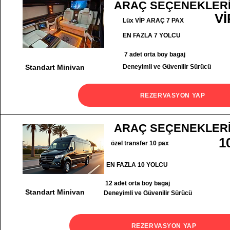
ARAÇ SEÇENEKLER
Vİ
Lüx VİP ARAÇ 7 PAX
EN FAZLA 7 YOLCU
7 adet orta boy bagaj
Standart Minivan
Deneyimli ve Güvenilir Sürücü
REZERVASYON YAP
ARAÇ SEÇENEKLER
1
özel transfer 10 pax
EN FAZLA 10 YOLCU
12 adet orta boy bagaj
Standart Minivan
Deneyimli ve Güvenilir Sürücü
REZERVASYON YAP