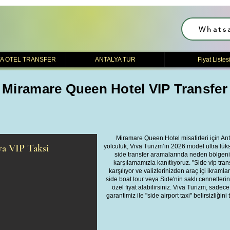
Whats
A OTEL TRANSFER
ANTALYA TUR
Fiyat Listes
Miramare Queen Hotel VIP Transfer
Miramare Queen Hotel misafirleri için 
ya VIP Taksi
yolculuk, Viva Turizm’in 2026 model ultra lük
side transfer aramalarında neden bölgeni
karşılamamızla kanıtlıyoruz. "Side vip tra
karşılıyor ve valizlerinizden araç içi ikraml
side boat tour veya Side'nin saklı cennetleri
özel fiyat alabilirsiniz. Viva Turizm, sadece 
garantimiz ile "side airport taxi" belirsizliği