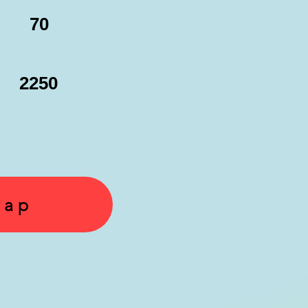
70
2250
yap