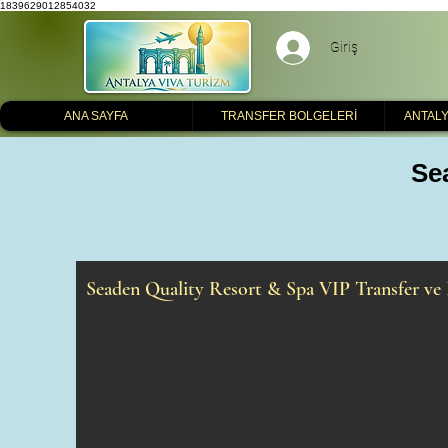
1839629012854032
Giriş
ANA SAYFA
TRANSFER BOLGELERİ
ANTALY
Se
Seaden Quality Resort & Spa VIP Transfer ve