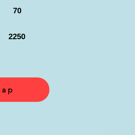
70
2250
yap