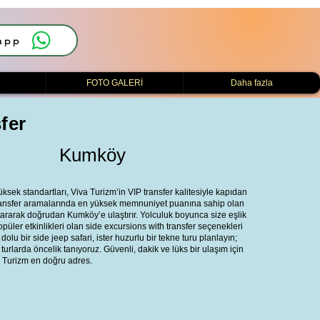
app
i
FOTO GALERİ
Daha fazla
fer
Kumköy
ek standartları, Viva Turizm’in VIP transfer kalitesiyle kapıdan
transfer aramalarında en yüksek memnuniyet puanına sahip olan
tararak doğrudan Kumköy’e ulaştırır. Yolculuk boyunca size eşlik
üler etkinlikleri olan side excursions with transfer seçenekleri
 dolu bir side jeep safari, ister huzurlu bir tekne turu planlayın;
 turlarda öncelik tanıyoruz. Güvenli, dakik ve lüks bir ulaşım için
 Turizm en doğru adres.