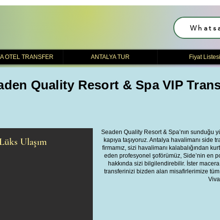
Whats
A OTEL TRANSFER
ANTALYA TUR
Fiyat Listes
aden Quality Resort & Spa VIP Trans
Seaden Quality Resort & Spa’nın sunduğu yüks
 Lüks Ulaşım
kapıya taşıyoruz. Antalya havalimanı side 
firmamız, sizi havalimanı kalabalığından kur
eden profesyonel şoförümüz, Side’nin en pop
hakkında sizi bilgilendirebilir. İster macera
transferinizi bizden alan misafirlerimize tüm
Viva