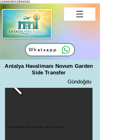
1839629012854032
Whatsapp
Antalya Havalimanı Novum Garden
Side Transfer
Gündoğdu
novum garden side vip transfer vito viva turizm