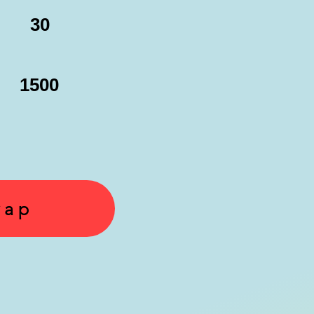
30
1500
yap