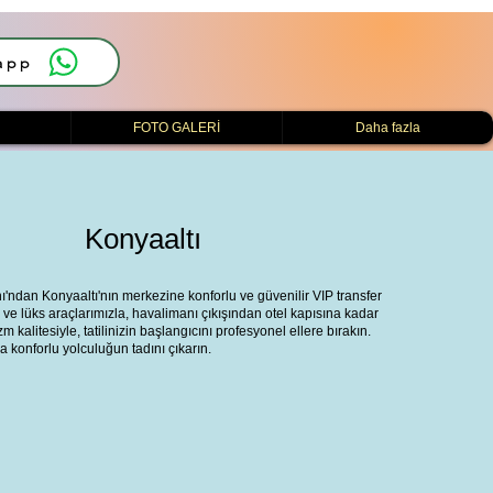
app
i
FOTO GALERİ
Daha fazla
Konyaaltı
nı'ndan Konyaaltı'nın merkezine konforlu ve güvenilir VIP transfer
 ve lüks araçlarımızla, havalimanı çıkışından otel kapısına kadar
 kalitesiyle, tatilinizin başlangıcını profesyonel ellere bırakın.
 konforlu yolculuğun tadını çıkarın.