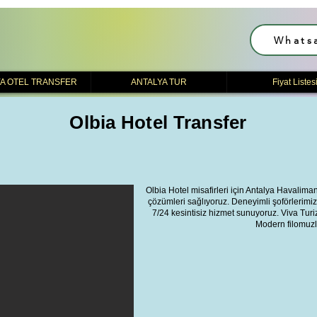
Whats
A OTEL TRANSFER
ANTALYA TUR
Fiyat Listes
Olbia Hotel Transfer
Olbia Hotel misafirleri için Antalya Havalima
çözümleri sağlıyoruz. Deneyimli şoförlerimiz
7/24 kesintisiz hizmet sunuyoruz. Viva Turizm
Modern filomuzla