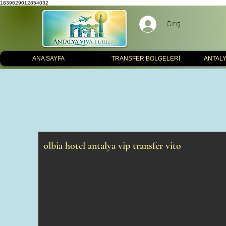
1839629012854032
Giriş
ANA SAYFA
TRANSFER BOLGELERİ
ANTALY
olbia hotel antalya vip transfer vito