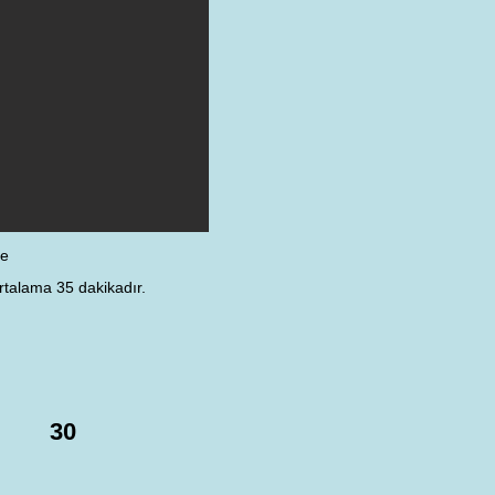
ye
rtalama 35 dakikadır.
30