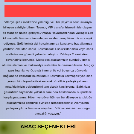
"Alanya şehir merkezine yakınlığı ve Dim Çayı’nın serin sularıyla
birleşen sahiliyle bilinen Tosmur, VIP transfer hizmetimizle ulaşımı
bir standart haline getiriyor. Antalya Havalimanı’ndan yaklaşık 130
kilometrelik Tosmur rotasında, en modern araç filomuzla size eşlik
ediyoruz. Şoförlerimiz sizi havalimanında karşılayıp bagajlarınıza
yardımcı olduktan sonra, Tosmur’daki lüks rezidanslara veya sahil
otellerine en güvenli yollardan ulaştırır. Yaklaşık 2 saat süren
seyahatiniz boyunca, Mercedes araçlarımızın sunduğu geniş
oturma alanları ve multimedya sistemleri ile dinlenebilirsiniz. Araç içi
taze ikramlar ve ücretsiz internet ile yol boyunca dünyayla
bağlantıda kalmanız mümkündür. Tosmur’un kozmopolit yapısına
yakışır bir ulaşım kalitesi sunarak, özellikle yerleşik yabancı
misafirlerimizin beklentilerini tam olarak karşılıyoruz. Sabit fiyat
garantimiz sayesinde yolculuk sonunda beklenmedik sürprizlerle
karşılaşmazsınız. Hijyen ve güvenliğin en üst düzeyde tutulduğu
araçlarımızda kendinizi evinizde hissedeceksiniz. Alanya’nın
parlayan yıldızı Tosmur’a ulaşırken, VIP servisimizin sunduğu
ayrıcalığı yaşayın."
ARAÇ SEÇENEKLERİ