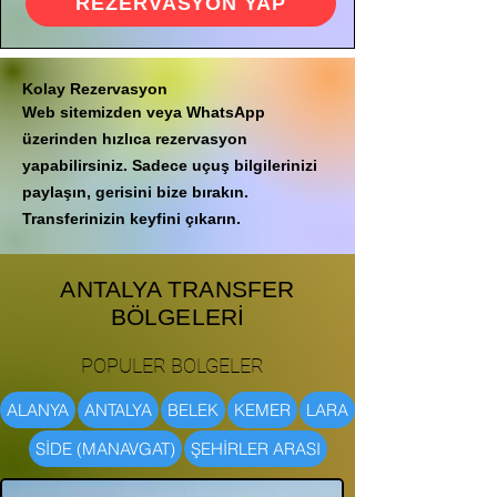
REZERVASYON YAP
Kolay Rezervasyon
Web sitemizden veya WhatsApp
üzerinden hızlıca rezervasyon
yapabilirsiniz. Sadece uçuş bilgilerinizi
paylaşın, gerisini bize bırakın.
Transferinizin keyfini çıkarın.
ANTALYA TRANSFER
BÖLGELERİ
POPULER BOLGELER
ALANYA
ANTALYA
BELEK
KEMER
LARA
SİDE (MANAVGAT)
ŞEHİRLER ARASI