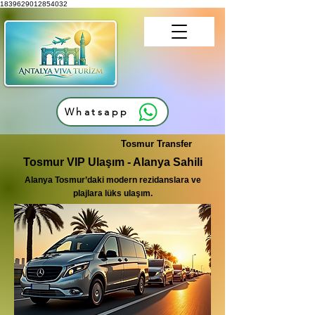
1839629012854032
Whatsapp
Tosmur Transfer
Tosmur VIP Ulaşım - Alanya Sahili
Alanya Tosmur’daki modern rezidanslara ve
plajlara lüks ulaşım.