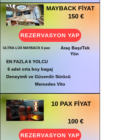
MAYBACK FİYAT
150 €
REZERVASYON YAP
Araç Başı/Tek
ULTRA LÜX MAYBACK 6 pax
Yön
EN FAZLA 6 YOLCU
6 adet orta boy bagaj
Deneyimli ve Güvenilir Sürücü
Mercedes Vito
10 PAX FİYAT
100 €
REZERVASYON YAP