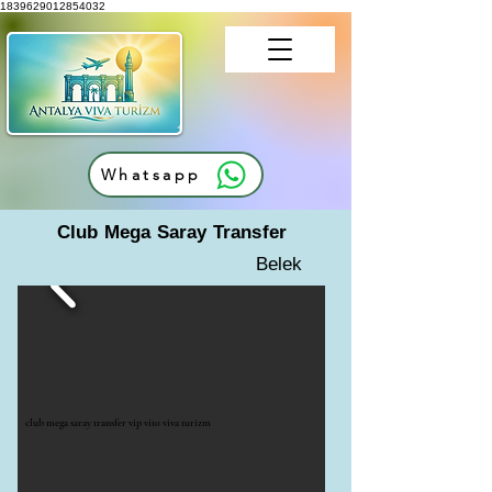
1839629012854032
Whatsapp
Club Mega Saray Transfer
Belek
club mega saray transfer vip vito viva turizm