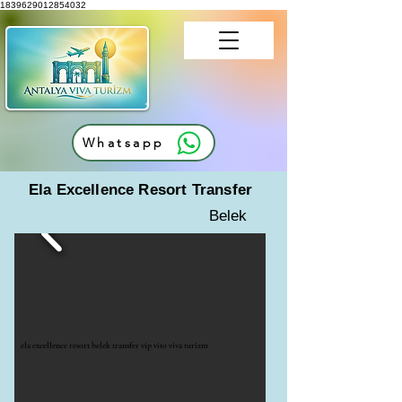
1839629012854032
Whatsapp
Ela Excellence Resort Transfer
Belek
ela excellence resort belek transfer vip vito viva turizm