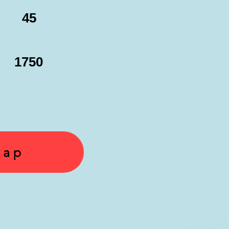
45
1750
yap