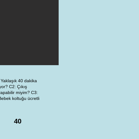
 Yaklaşık 40 dakika
yor? C2: Çıkış
yapabilir miyim? C3:
Bebek koltuğu ücretli
40