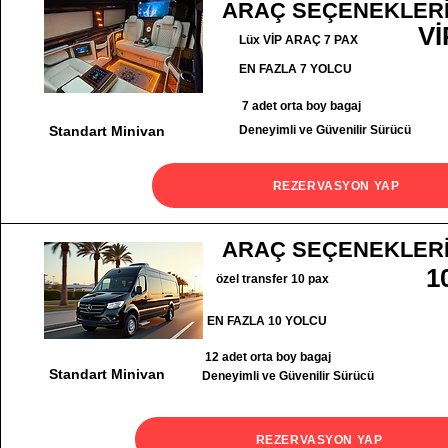
ARAÇ SEÇENEKLER
Vİ
Lüx VİP ARAÇ 7 PAX
EN FAZLA 7 YOLCU
7 adet orta boy bagaj
Standart Minivan
Deneyimli ve Güvenilir Sürücü
REZERVASYON YAP
ARAÇ SEÇENEKLER
1
özel transfer 10 pax
EN FAZLA 10 YOLCU
12 adet orta boy bagaj
Standart Minivan
Deneyimli ve Güvenilir Sürücü
REZERVASYON YAP