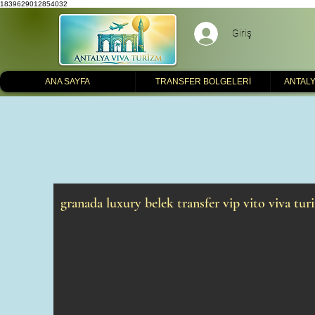
1839629012854032
Giriş
ANA SAYFA
TRANSFER BOLGELERİ
ANTALY
granada luxury belek transfer vip vito viva tur