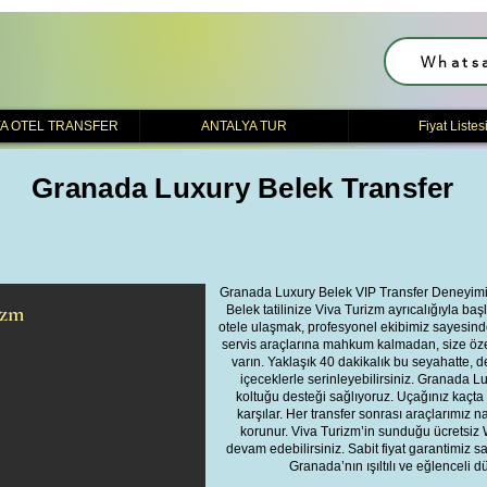
Whats
A OTEL TRANSFER
ANTALYA TUR
Fiyat Listes
Granada Luxury Belek Transfer
Granada Luxury Belek VIP Transfer Deneyimi
izm
Belek tatilinize Viva Turizm ayrıcalığıyla 
otele ulaşmak, profesyonel ekibimiz sayesinde
servis araçlarına mahkum kalmadan, size özel
varın. Yaklaşık 40 dakikalık bu seyahatte, de
içeceklerle serinleyebilirsiniz. Granada Lu
koltuğu desteği sağlıyoruz. Uçağınız kaçta i
karşılar. Her transfer sonrası araçlarımız n
korunur. Viva Turizm’in sunduğu ücretsiz 
devam edebilirsiniz. Sabit fiyat garantimiz 
Granada’nın ışıltılı ve eğlenceli d