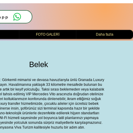
app
i
FOTO GALERİ
Daha fazla
Belek
: Görkemli mimarisi ve devasa havuzlarıyla ünlü Granada Luxury
başlayın. Havalimanına yaklaşık 33 kilometre mesafede bulunan bu
 artık bir keyif yolculuğu. Taksi sırası beklemeden veya kalabalık
 tahsis edilmiş VIP Mercedes Vito aracınızla doğrudan otelinize
ri koltuklarımızın konforunda dinlenebilir, ikram ettiğimiz soğuk
xury transfer hizmetimizde, çocuklu aileler için ücretsiz bebek
nerse insin, şoförünüz sizi terminal kapısında hazır bir şekilde
ano-teknolojik ürünlerle dezenfekte edilerek hijyen standartları
Wi-Fi hizmeti sayesinde yol boyunca tatil planlarınızı yapmaya
sayesinde yolculuk sonunda sürpriz maliyetlerle karşılaşmazsınız.
ünyasına Viva Turizm kalitesiyle huzurlu bir adım atın.