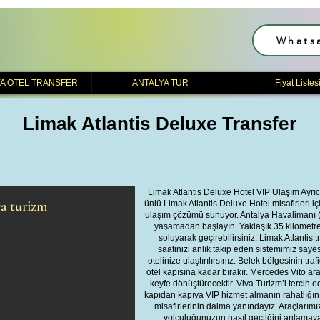
Whats
A OTEL TRANSFER
ANTALYA TUR
Fiyat Listes
Limak Atlantis Deluxe Transfer
Limak Atlantis Deluxe Hotel VIP Ulaşım Ayrıc
va turizm
ünlü Limak Atlantis Deluxe Hotel misafirleri 
ulaşım çözümü sunuyor. Antalya Havalimanı (A
yaşamadan başlayın. Yaklaşık 35 kilometre
soluyarak geçirebilirsiniz. Limak Atlantis 
saatinizi anlık takip eden sistemimiz sa
otelinize ulaştırılırsınız. Belek bölgesinin t
otel kapısına kadar bırakır. Mercedes Vito ara
keyfe dönüştürecektir. Viva Turizm’i tercih 
kapıdan kapıya VIP hizmet almanın rahatlığını 
misafirlerinin daima yanındayız. Araçlarım
yolculuğunuzun nasıl geçtiğini anlamayac