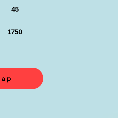
45
1750
yap