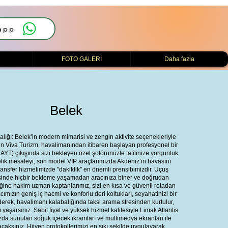
app
i
FOTO GALERİ
Daha fazla
Belek
alığı: Belek’in modern mimarisi ve zengin aktivite seçenekleriyle
için Viva Turizm, havalimanından itibaren başlayan profesyonel bir
YT) çıkışında sizi bekleyen özel şoförünüzle tatilinize yorgunluk
lik mesafeyi, son model VIP araçlarımızda Akdeniz’in havasını
transfer hizmetimizde "dakiklik" en önemli prensibimizdir. Uçuş
yesinde hiçbir bekleme yaşamadan aracınıza biner ve doğrudan
rafiğine hakim uzman kaptanlarımız, sizi en kısa ve güvenli rotadan
cımızın geniş iç hacmi ve konforlu deri koltukları, seyahatinizi bir
ederek, havalimanı kalabalığında taksi arama stresinden kurtulur,
yaşarsınız. Sabit fiyat ve yüksek hizmet kalitesiyle Limak Atlantis
ızda sunulan soğuk içecek ikramları ve multimedya ekranları ile
aksınız. Hijyen protokollerimizi en sıkı şekilde uygulayarak