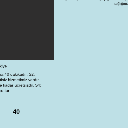
sağlığını
kiye
ma 40 dakikadır. S2:
siz hizmetimiz vardır.
 kadar ücretsizdir. S4:
uttur.
40