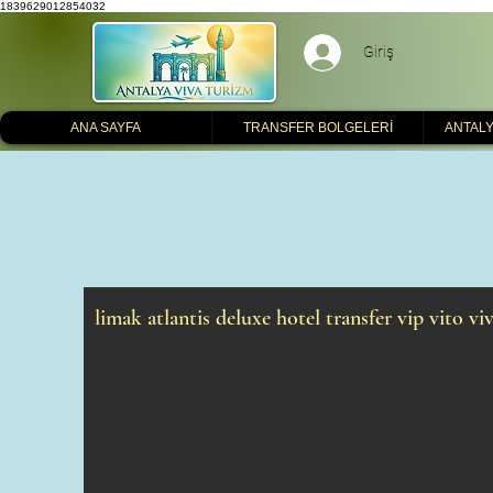
1839629012854032
Giriş
ANA SAYFA
TRANSFER BOLGELERİ
ANTALY
limak atlantis deluxe hotel transfer vip vito vi