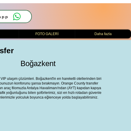
app
i
FOTO GALERİ
Daha fazla
sfer
Boğazkent
IP ulaşım çözümleri. Boğazkent'in en hareketli otellerinden biri
ubunuzun konforunu şansa bırakmayın. Orange County transfer
un araç filomuzla Antalya Havalimanı'ndan (AYT) kapıdan kapıya
fik yoğunluğunu bilen şoförlerimiz, sizi en hızlı rotadan güvenle
temlerimizle yolculuk boyunca eğlenceye yolda başlayabilirsiniz.