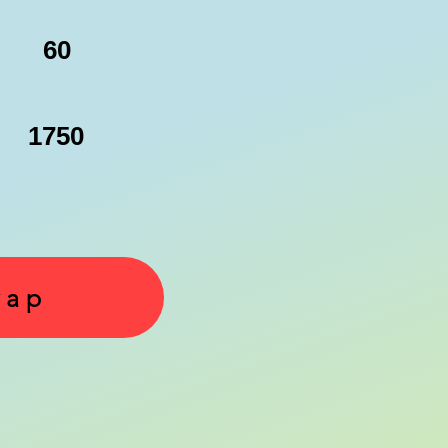
60
1750
yap