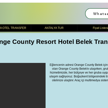
Whats
A OTEL TRANSFER
ANTALYA TUR
Fiyat Listes
nge County Resort Hotel Belek Tran
Eğlencenin adresi Orange County Belek için V
olan Orange County Belek'e ulaşırken, gr
hizmetimizde, her bütçeye ve her gruba uyg
ulaşım sağlıyoruz. Boğazkent bölgesindeki tra
otelinize ulaştırır. Araç içi multimedya sis