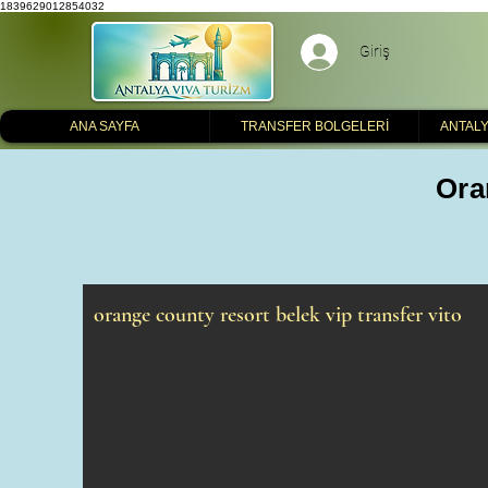
1839629012854032
Giriş
ANA SAYFA
TRANSFER BOLGELERİ
ANTALY
Ora
orange county resort belek vip transfer vito