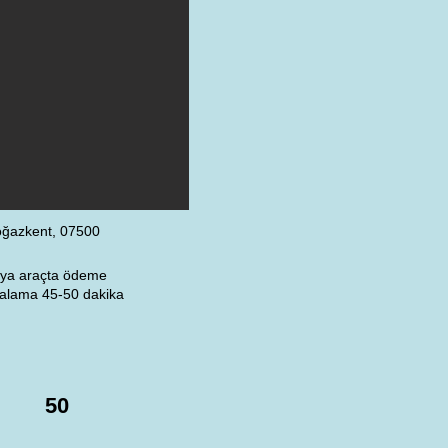
oğazkent, 07500
veya araçta ödeme
rtalama 45-50 dakika
50