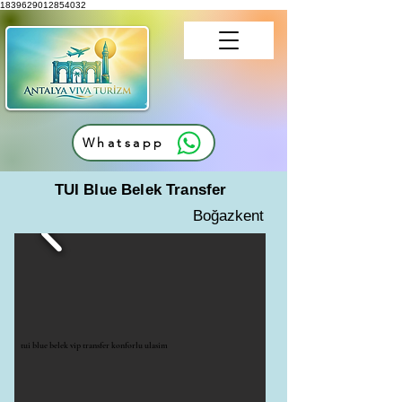
1839629012854032
Whatsapp
TUI Blue Belek Transfer
Boğazkent
tui blue belek vip transfer konforlu ulasim