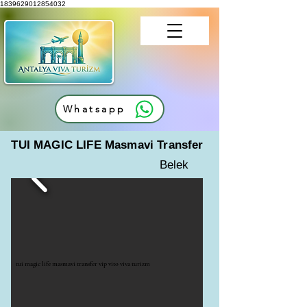
1839629012854032
Whatsapp
TUI MAGIC LIFE Masmavi Transfer
Belek
tui magic life masmavi transfer vip vito viva turizm