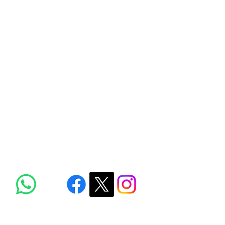
iletişim
ANTALYA VİVA TURİZM inşaat