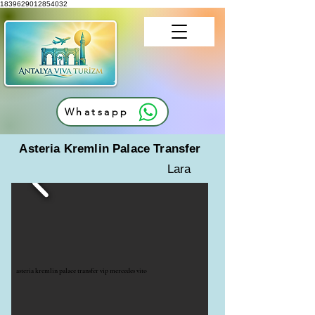
1839629012854032
Whatsapp
Asteria Kremlin Palace Transfer
Lara
asteria kremlin palace transfer vip mercedes vito