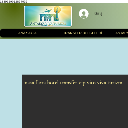
1839629012854032
Giriş
ANA SAYFA
TRANSFER BOLGELERİ
ANTALY
nasa flora hotel transfer vip vito viva turizm