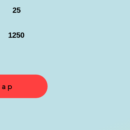
25
1250
yap