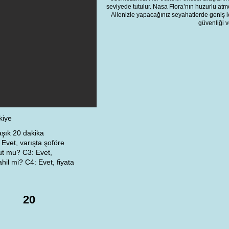
seviyede tutulur. Nasa Flora’nın huzurlu atm
Ailenizle yapacağınız seyahatlerde geniş i
güvenliği v
kiye
aşık 20 dakika
Evet, varışta şoföre
ut mu? C3: Evet,
il mi? C4: Evet, fiyata
20