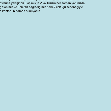
osferine yakışır bir ulaşım için Viva Turizm her zaman yanınızda.
ç alanımız ve ücretsiz sağladığımız bebek koltuğu seçeneğiyle
e konforu bir arada sunuyoruz.