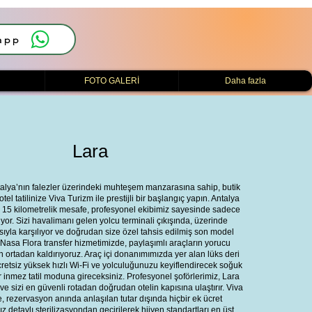
app
i
FOTO GALERİ
Daha fazla
Lara
alya’nın falezler üzerindeki muhteşem manzarasına sahip, butik
el tatilinize Viva Turizm ile prestijli bir başlangıç yapın. Antalya
k 15 kilometrelik mesafe, profesyonel ekibimiz sayesinde sadece
yor. Sizi havalimanı gelen yolcu terminali çıkışında, üzerinde
asıyla karşılıyor ve doğrudan size özel tahsis edilmiş son model
Nasa Flora transfer hizmetimizde, paylaşımlı araçların yorucu
en ortadan kaldırıyoruz. Araç içi donanımımızda yer alan lüks deri
ücretsiz yüksek hızlı Wi-Fi ve yolculuğunuzu keyiflendirecek soğuk
 inmez tatil moduna gireceksiniz. Profesyonel şoförlerimiz, Lara
ve sizi en güvenli rotadan doğrudan otelin kapısına ulaştırır. Viva
de, rezervasyon anında anlaşılan tutar dışında hiçbir ek ücret
 detaylı sterilizasyondan geçirilerek hijyen standartları en üst