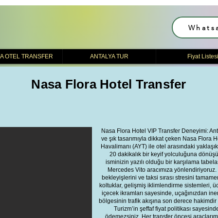
Whats
A OTEL TRANSFER
ANTALYA TUR
Fiyat Listes
Nasa Flora Hotel Transfer
Nasa Flora Hotel VIP Transfer Deneyimi: Ant
ve şık tasarımıyla dikkat çeken Nasa Flora Hot
Havalimanı (AYT) ile otel arasındaki yaklaşı
20 dakikalık bir keyif yolculuğuna dönüşü
isminizin yazılı olduğu bir karşılama tabel
Mercedes Vito aracımıza yönlendiriyoruz. 
bekleyişlerini ve taksi sırası stresini tamam
koltuklar, gelişmiş iklimlendirme sistemleri, 
içecek ikramları sayesinde, uçağınızdan iner
bölgesinin trafik akışına son derece hakimdir 
Turizm’in şeffaf fiyat politikası sayesin
ödemezsiniz. Her transfer öncesi araçlarımız