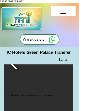
1839629012854032
Whatsapp
IC Hotels Green Palace Transfer
Lara
ic hotels green palace transfer vip vito viva turizm