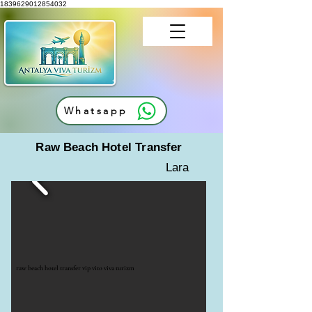
1839629012854032
Whatsapp
Raw Beach Hotel Transfer
Lara
raw beach hotel transfer vip vito viva turizm