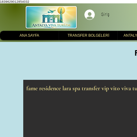
1839629012854032
Giriş
ANA SAYFA
TRANSFER BOLGELERİ
ANTALY
fame residence lara spa transfer vip vito viva t