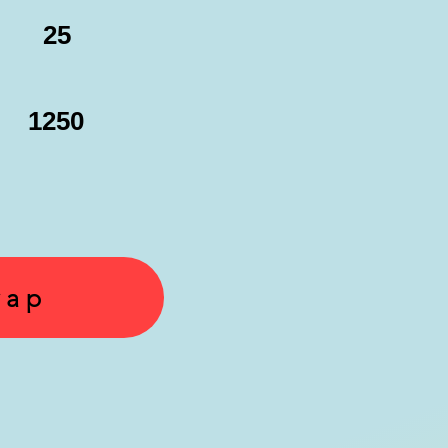
25
1250
yap