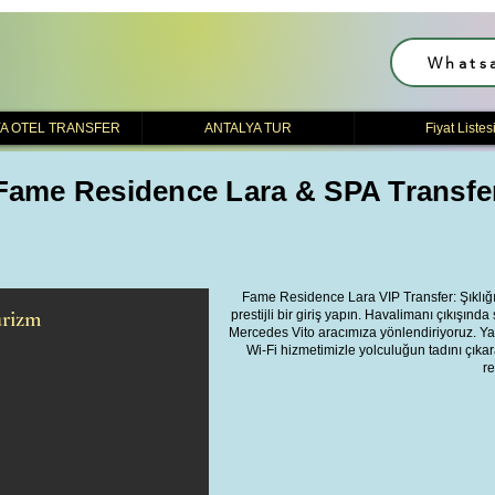
Whats
A OTEL TRANSFER
ANTALYA TUR
Fiyat Listes
Fame Residence Lara & SPA Transfe
Fame Residence Lara VIP Transfer: Şıklığı
urizm
prestijli bir giriş yapın. Havalimanı çıkışında
Mercedes Vito aracımıza yönlendiriyoruz. Yak
Wi-Fi hizmetimizle yolculuğun tadını çıkar
re