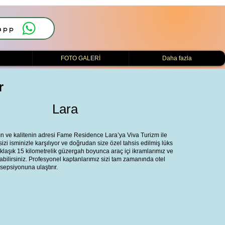
app
i
FOTO GALERİ
Daha fazla
r
Lara
n ve kalitenin adresi Fame Residence Lara’ya Viva Turizm ile
 sizi isminizle karşılıyor ve doğrudan size özel tahsis edilmiş lüks
laşık 15 kilometrelik güzergah boyunca araç içi ikramlarımız ve
abilirsiniz. Profesyonel kaptanlarımız sizi tam zamanında otel
sepsiyonuna ulaştırır.