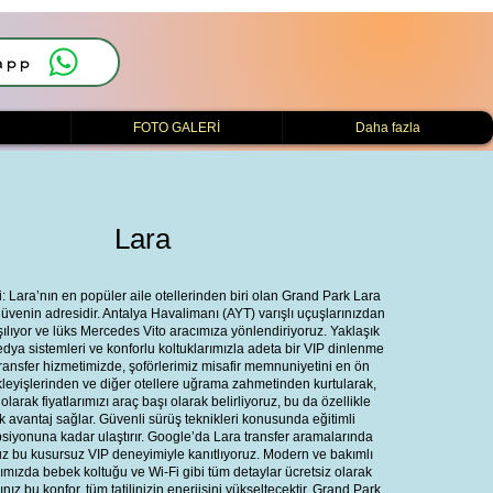
app
i
FOTO GALERİ
Daha fazla
Lara
 Lara’nın en popüler aile otellerinden biri olan Grand Park Lara
 güvenin adresidir. Antalya Havalimanı (AYT) varışlı uçuşlarınızdan
şılıyor ve lüks Mercedes Vito aracımıza yönlendiriyoruz. Yaklaşık
edya sistemleri ve konforlu koltuklarımızla adeta bir VIP dinlenme
ansfer hizmetimizde, şoförlerimiz misafir memnuniyetini en ön
ekleyişlerinden ve diğer otellere uğrama zahmetinden kurtularak,
larak fiyatlarımızı araç başı olarak belirliyoruz, bu da özellikle
k avantaj sağlar. Güvenli sürüş teknikleri konusunda eğitimli
psiyonuna kadar ulaştırır. Google’da Lara transfer aramalarında
u kusursuz VIP deneyimiyle kanıtlıyoruz. Modern ve bakımlı
rımızda bebek koltuğu ve Wi-Fi gibi tüm detaylar ücretsiz olarak
ız bu konfor, tüm tatilinizin enerjisini yükseltecektir. Grand Park