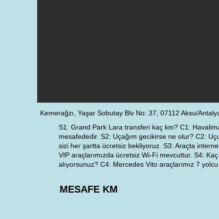
Kemerağzı, Yaşar Sobutay Blv No: 37, 07112 Aksu/Antalya
S1: Grand Park Lara transferi kaç km? C1: Havali
mesafededir. S2: Uçağım gecikirse ne olur? C2: Uçu
sizi her şartta ücretsiz bekliyoruz. S3: Araçta intern
VIP araçlarımızda ücretsiz Wi-Fi mevcuttur. S4: Kaç
alıyorsunuz? C4: Mercedes Vito araçlarımız 7 yolcu k
MESAFE KM