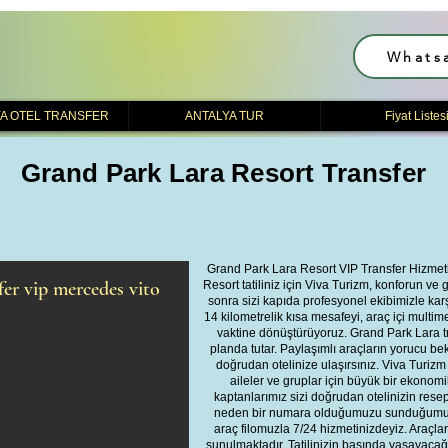
Whats
A OTEL TRANSFER
ANTALYA TUR
Fiyat Listes
Grand Park Lara Resort Transfer
Grand Park Lara Resort VIP Transfer Hizmeti:
fer vip mercedes vito
Resort tatiliniz için Viva Turizm, konforun ve
sonra sizi kapıda profesyonel ekibimizle kar
14 kilometrelik kısa mesafeyi, araç içi multim
vaktine dönüştürüyoruz. Grand Park Lara tr
planda tutar. Paylaşımlı araçların yorucu b
doğrudan otelinize ulaşırsınız. Viva Turizm o
aileler ve gruplar için büyük bir ekonomi
kaptanlarımız sizi doğrudan otelinizin rese
neden bir numara olduğumuzu sunduğumuz b
araç filomuzla 7/24 hizmetinizdeyiz. Araçla
sunulmaktadır. Tatilinizin başında yaşayacağın