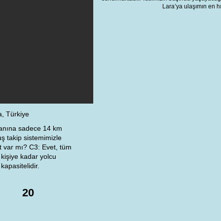
Lara’ya ulaşımın en hı
, Türkiye
manına sadece 14 km
ş takip sistemimizle
et var mı? C3: Evet, tüm
 kişiye kadar yolcu
apasitelidir.
20