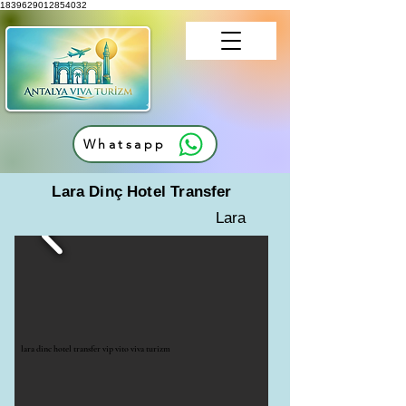
1839629012854032
Whatsapp
Lara Dinç Hotel Transfer
Lara
lara dinc hotel transfer vip vito viva turizm