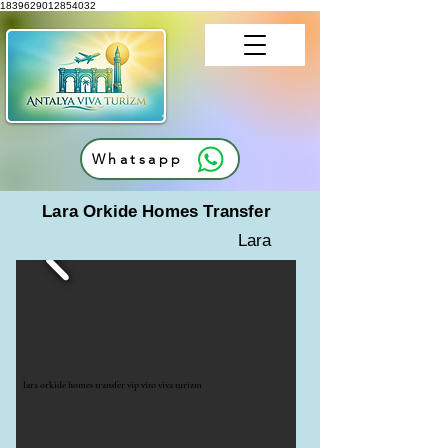
1839629012854032
Whatsapp
Lara Orkide Homes Transfer
Lara
lara orkide homes transfer vip vito viva turizm