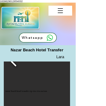
1839629012854032
Whatsapp
Nazar Beach Hotel Transfer
Lara
nazar beach hotel transfer vip vito viva turizm