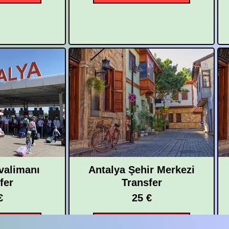
valimanı
Antalya Şehir Merkezi
fer
Transfer
€
25 €
 AL
FİYAT AL