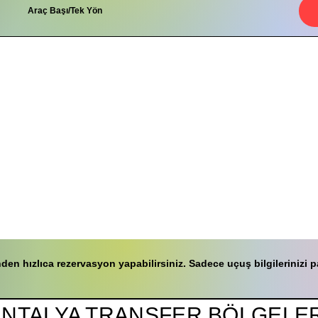
Araç Başı/Tek Yön
 hızlıca rezervasyon yapabilirsiniz. Sadece uçuş bilgilerinizi pay
ANTALYA TRANSFER BÖLGELER