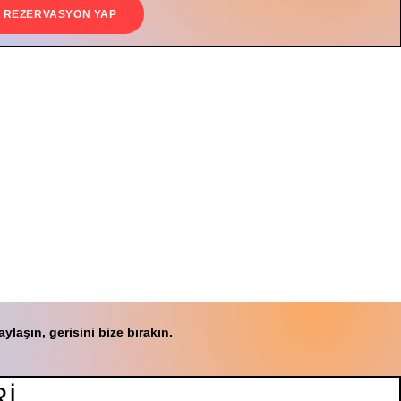
REZERVASYON YAP
laşın, gerisini bize bırakın.
İ