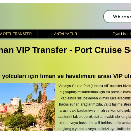
Whats
A OTEL TRANSFER
ANTALYA TUR
Fiyat Listes
an VIP Transfer - Port Cruise S
 yolcuları için liman ve havalimanı arası VIP ul
"Antalya Cruise Port (Liman) VIP transfer hi
iniş yapmış misafirlerimiz için en prestijli k
kapısında sizi bekleyen klimalı lüks aracımız
hacmi sunan araçlarımızda, valiz taşıma stre
arasındaki bağlantıyı en hızlı ve konforlu şe
saatlerini takip ederek sizi tam vaktinde karşı
oteline veya başka bir tatil beldesine limandan 
başlangıç yapmak veya tatilinizi aynı kalitede