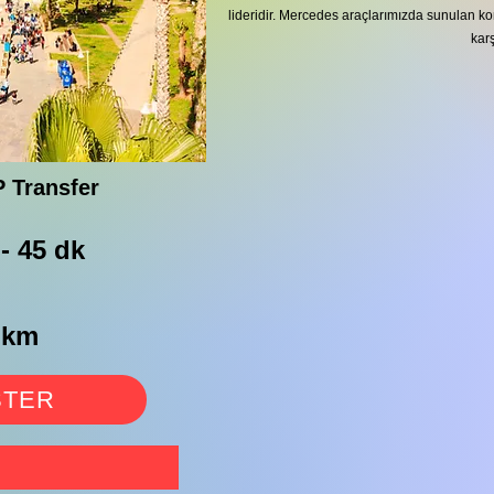
lideridir. Mercedes araçlarımızda sunulan kon
karş
 Transfer
 - 45 dk
 km
STER