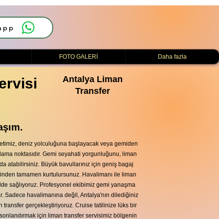
app
i
FOTO GALERİ
Daha fazla
Antalya Liman
ervisi
Transfer
aşım.
zmetimiz, deniz yolculuğuna başlayacak veya gemiden
arşılama noktasıdır. Gemi seyahati yorgunluğunu, liman
da atabilirsiniz. Büyük bavullarınız için geniş bagaj
sinden tamamen kurtulursunuz. Havalimanı ile liman
kilde sağlıyoruz. Profesyonel ekibimiz gemi yanaşma
lar. Sadece havalimanına değil, Antalya'nın dilediğiniz
transfer gerçekleştiriyoruz. Cruise tatilinize lüks bir
 sonlandırmak için liman transfer servisimiz bölgenin