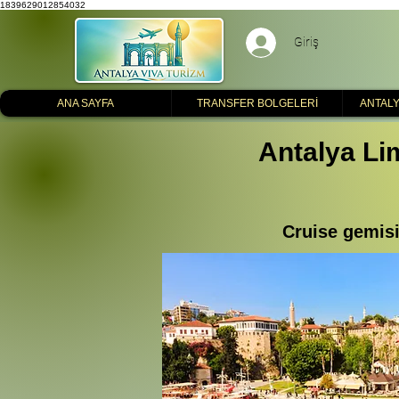
1839629012854032
Giriş
ANA SAYFA
TRANSFER BOLGELERİ
ANTALY
Antalya Lim
Cruise gemisi