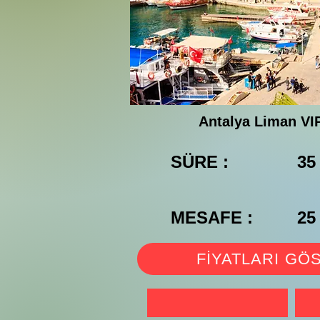
Antalya Liman VIP
SÜRE :
35
MESAFE :
25
FİYATLARI GÖ