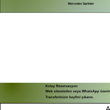
Mercedes Sprinter
Kolay Rezervasyon
Web sitemizden veya WhatsApp üzerinden
Transferinizin keyfini çıkarın.