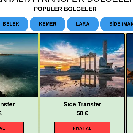
POPULER BOLGELER
BELEK
KEMER
LARA
SİDE (MA
ansfer
Side Transfer
€
50 €
 AL
FİYAT AL