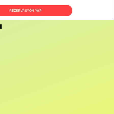
REZERVASYON YAP
ı