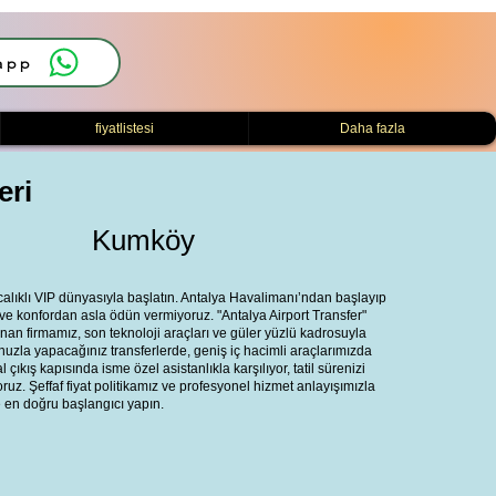
app
fiyatlistesi
Daha fazla
eri
Kumköy
rıcalıklı VIP dünyasıyla başlatın. Antalya Havalimanı’ndan başlayıp
e konfordan asla ödün vermiyoruz. "Antalya Airport Transfer"
an firmamız, son teknoloji araçları ve güler yüzlü kadrosuyla
unuzla yapacağınız transferlerde, geniş iç hacimli araçlarımızda
 çıkış kapısında isme özel asistanlıkla karşılıyor, tatil sürenizi
ruz. Şeffaf fiyat politikamız ve profesyonel hizmet anlayışımızla
ze en doğru başlangıcı yapın.