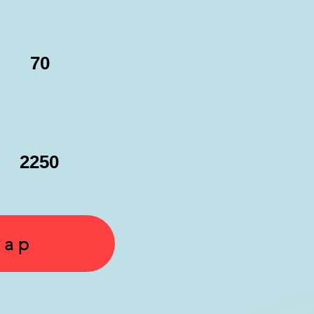
70
2250
yap