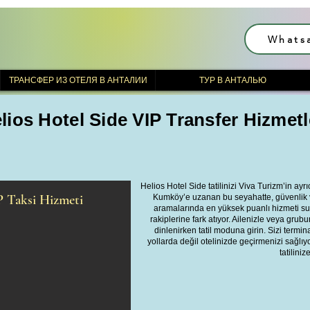
Whats
ТРАНСФЕР ИЗ ОТЕЛЯ В АНТАЛИИ
ТУР В АНТАЛЬЮ
lios Hotel Side VIP Transfer Hizmetl
Helios Hotel Side tatilinizi Viva Turizm’in ay
P Taksi Hizmeti
Kumköy’e uzanan bu seyahatte, güvenlik v
aramalarında en yüksek puanlı hizmeti sun
rakiplerine fark atıyor. Ailenizle veya grub
dinlenirken tatil moduna girin. Sizi terminal
yollarda değil otelinizde geçirmenizi sağlıyo
tatilini