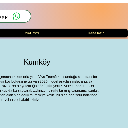
app
fiyatlistesi
Daha fazla
Kumköy
manın en konforlu yolu, Viva Transfer’in sunduğu side transfer
 Kumköy bölgesine taşıyan 2026 model araçlarımızla, antalya
 size özel bir yolculuğa dönüştürüyoruz. Side airport transfer
kapıda karşılayarak tatilinize huzurlu bir giriş yapmanızı sağlar.
ri olan side daily tours veya keyifli bir side boat tour hakkında
ımızdan bilgi alabilirsiniz.