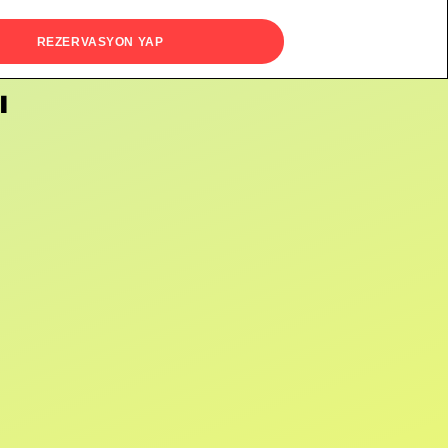
REZERVASYON YAP
ı