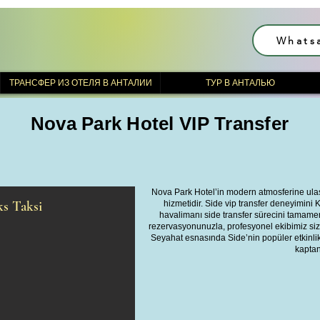
Whats
ТРАНСФЕР ИЗ ОТЕЛЯ В АНТАЛИИ
ТУР В АНТАЛЬЮ
Nova Park Hotel VIP Transfer
Nova Park Hotel’in modern atmosferine ulaş
s Taksi
hizmetidir. Side vip transfer deneyimini
havalimanı side transfer sürecini tamamen
rezervasyonunuzla, profesyonel ekibimiz sizi 
Seyahat esnasında Side’nin popüler etkinlikle
kaptan