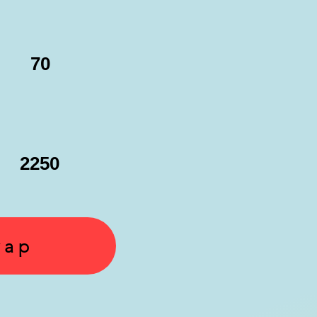
70
2250
yap