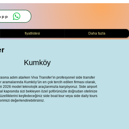
app
fiyatlistesi
Daha fazla
er
Kumköy
asına adım atarken Viva Transfer’in profesyonel side transfer
er aramalarında Kumköy’ün en çok tercih edilen firması olarak,
zi 2026 model teknolojik araçlarımızla karşılıyoruz. Side airport
l kapısında sizi bekleyen özel şoförünüzle doğrudan otelinize
zelliklerini keşfedeceğiniz side boat tour veya side daily tours
rimizi değerlendirebilirsiniz.