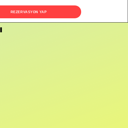
REZERVASYON YAP
ı