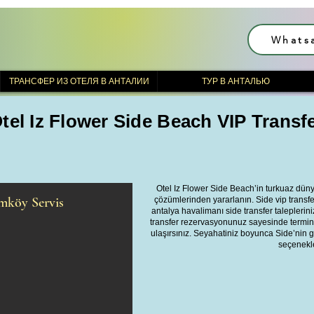
Whats
ТРАНСФЕР ИЗ ОТЕЛЯ В АНТАЛИИ
ТУР В АНТАЛЬЮ
tel Iz Flower Side Beach VIP Transf
Otel Iz Flower Side Beach’in turkuaz düny
umköy Servis
çözümlerinden yararlanın. Side vip transf
antalya havalimanı side transfer taleplerini
transfer rezervasyonunuz sayesinde termina
ulaşırsınız. Seyahatiniz boyunca Side’nin gü
seçenekle