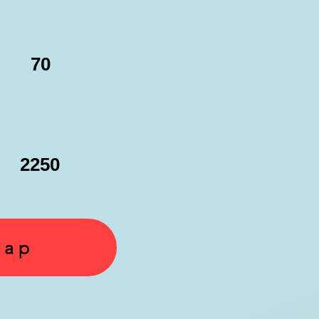
70
2250
yap